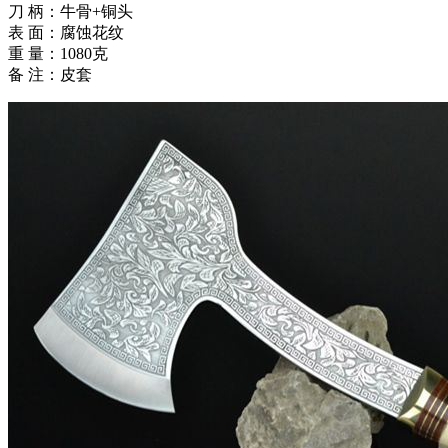
刀 柄：牛骨+铜头
表 面：腐蚀花纹
重 量：1080克
备 注：皮套