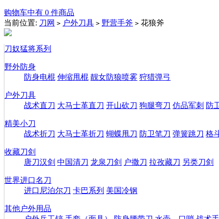
购物车中有 0 件商品
当前位置:
刀网
户外刀具
野营手斧
花狼斧
>
>
>
刀奴猛将系列
野外防身
防身电棍
伸缩甩棍
靓女防狼喷雾
狩猎弹弓
户外刀具
战术直刀
大马士革直刀
开山砍刀
狗腿弯刀
仿品军刺
防
精美小刀
战术折刀
大马士革折刀
蝴蝶甩刀
防卫笔刀
弹簧跳刀
格
收藏刀剑
唐刀汉剑
中国清刀
龙泉刀剑
户撒刀
拉孜藏刀
另类刀剑
世界进口名刀
进口尼泊尔刀
卡巴系列
美国冷钢
其他户外用品
户外兵工铲
手套（面具）
防身腰带刀
水壶、口哨
战术