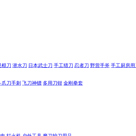
卫棍刀
潜水刀
日本武士刀
手工猎刀
忍者刀
野营手斧
手工厨房用
斗爪刀手刺
飞刀神镖
多用刀钳
金刚拳套
手电
打火机
户外工具
磨刀护刀用品