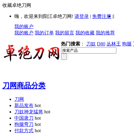
收藏卓绝刀网
|
嗨，欢迎来到阳江卓绝刀网!
请登录
|
免费注册
|
我的账户
我的账户
我的订单
我的留言
我的收藏
我的推荐
热门搜索
：
刀奴
D80
丛林王
狗腿
刀网商品分类
刀网
新品发布
hot
刀奴神龙猛将
hot
中国唐刀
hot
狗腿弯刀
hot
付款方式
hot