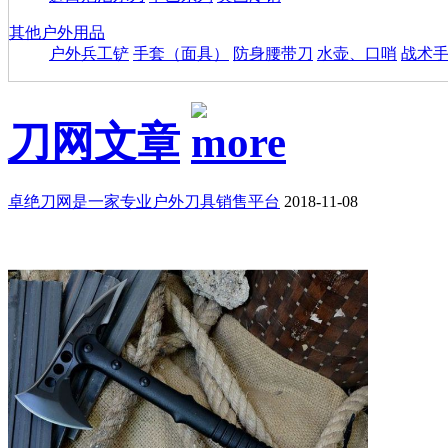
其他户外用品
户外兵工铲
手套（面具）
防身腰带刀
水壶、口哨
战术
刀网文章
卓绝刀网是一家专业户外刀具销售平台
2018-11-08