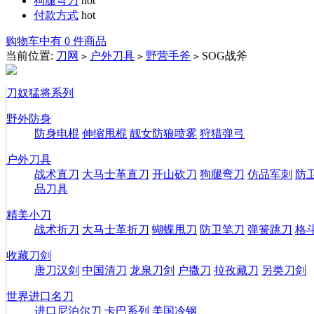
狗腿弯刀
hot
付款方式
hot
购物车中有 0 件商品
当前位置:
刀网
户外刀具
野营手斧
SOG战斧
>
>
>
刀奴猛将系列
野外防身
防身电棍
伸缩甩棍
靓女防狼喷雾
狩猎弹弓
户外刀具
战术直刀
大马士革直刀
开山砍刀
狗腿弯刀
仿品军刺
防
品刀具
精美小刀
战术折刀
大马士革折刀
蝴蝶甩刀
防卫笔刀
弹簧跳刀
格
收藏刀剑
唐刀汉剑
中国清刀
龙泉刀剑
户撒刀
拉孜藏刀
另类刀剑
世界进口名刀
进口尼泊尔刀
卡巴系列
美国冷钢