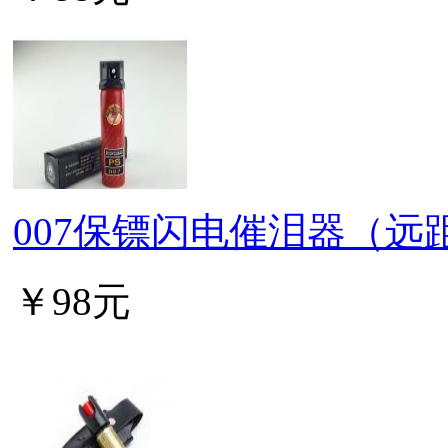
007保镖闪电催泪器（远
￥98元