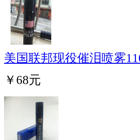
美国联邦现役催泪喷雾11
￥68元