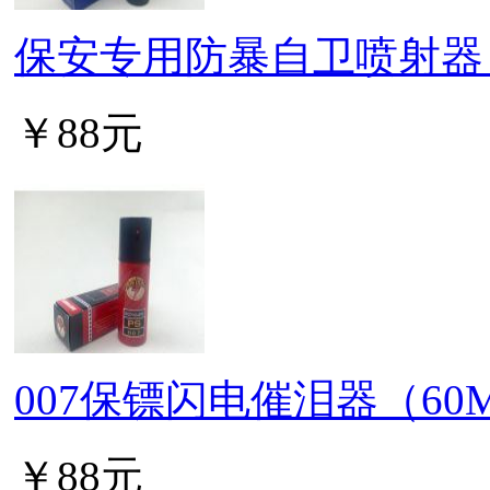
保安专用防暴自卫喷射器（
￥88元
007保镖闪电催泪器（60
￥88元