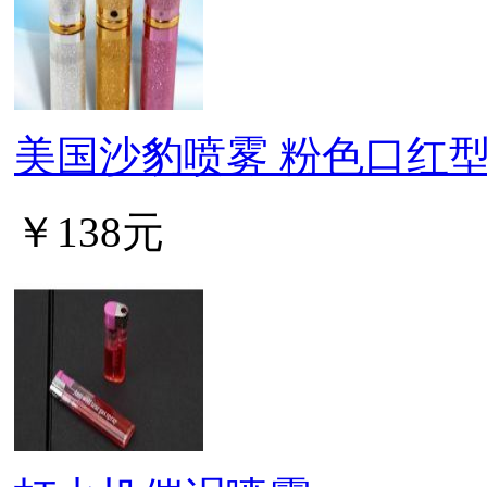
美国沙豹喷雾 粉色口红
￥138元