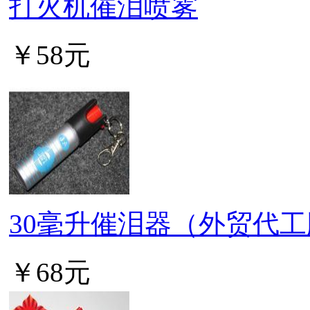
打火机催泪喷雾
￥58元
30毫升催泪器（外贸代
￥68元