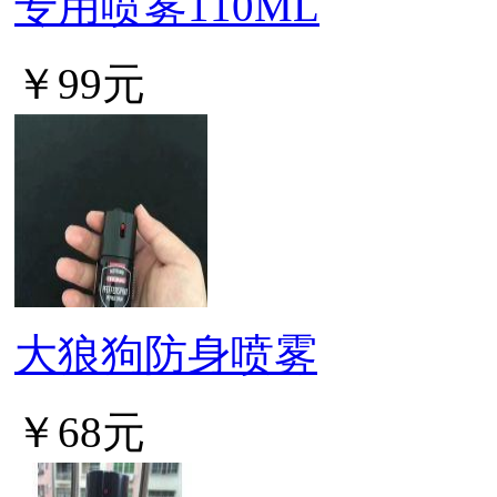
专用喷雾110ML
￥99元
大狼狗防身喷雾
￥68元