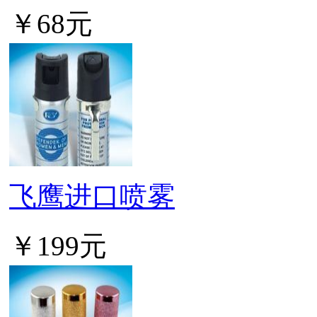
￥68元
飞鹰进口喷雾
￥199元