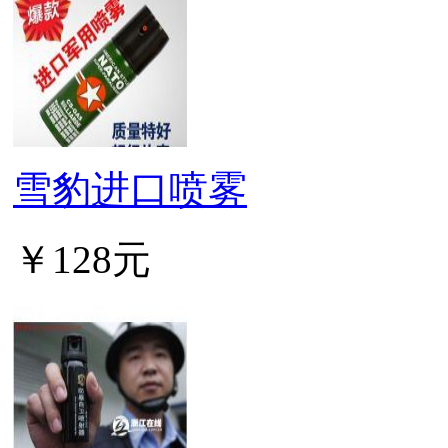
雪豹进口喷雾
￥128元