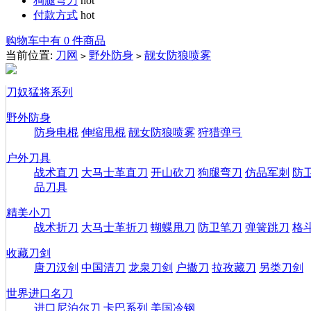
狗腿弯刀
hot
付款方式
hot
购物车中有 0 件商品
当前位置:
刀网
野外防身
靓女防狼喷雾
>
>
刀奴猛将系列
野外防身
防身电棍
伸缩甩棍
靓女防狼喷雾
狩猎弹弓
户外刀具
战术直刀
大马士革直刀
开山砍刀
狗腿弯刀
仿品军刺
防
品刀具
精美小刀
战术折刀
大马士革折刀
蝴蝶甩刀
防卫笔刀
弹簧跳刀
格
收藏刀剑
唐刀汉剑
中国清刀
龙泉刀剑
户撒刀
拉孜藏刀
另类刀剑
世界进口名刀
进口尼泊尔刀
卡巴系列
美国冷钢