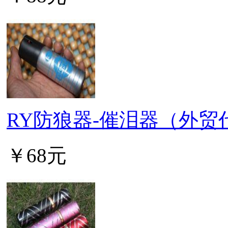
RY防狼器-催泪器（外贸
￥68元