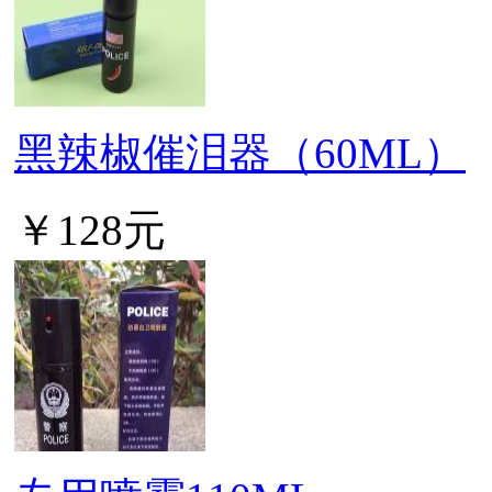
黑辣椒催泪器（60ML）
￥128元