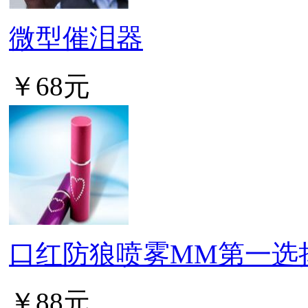
微型催泪器
￥68元
口红防狼喷雾MM第一选择
￥88元