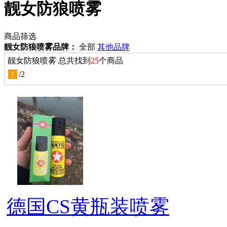
靓女防狼喷雾
商品筛选
靓女防狼喷雾品牌：
全部
其他品牌
靓女防狼喷雾 总共找到
25
个商品
1
/
2
德国CS黄瓶装喷雾