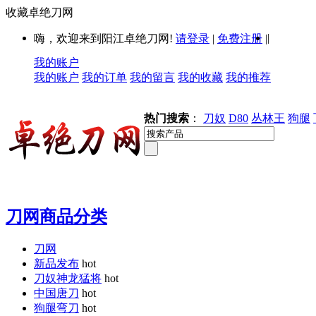
收藏卓绝刀网
|
嗨，欢迎来到阳江卓绝刀网!
请登录
|
免费注册
|
我的账户
我的账户
我的订单
我的留言
我的收藏
我的推荐
热门搜索
：
刀奴
D80
丛林王
狗腿
刀网商品分类
刀网
新品发布
hot
刀奴神龙猛将
hot
中国唐刀
hot
狗腿弯刀
hot