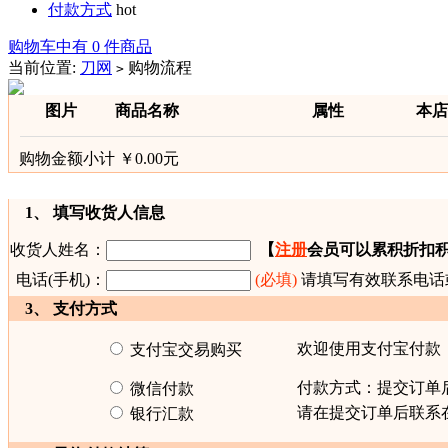
付款方式
hot
购物车中有 0 件商品
当前位置:
刀网
购物流程
>
图片
商品名称
属性
本店
购物金额小计 ￥0.00元
1、 填写收货人信息
收货人姓名：
【
注册
会员可以累积折扣
电话(手机)：
(必填)
请填写有效联系电话
3、 支付方式
欢迎使用支付宝付款
支付宝交易购买
付款方式：提交订单
微信付款
请在提交订单后联系
银行汇款