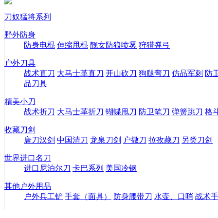
刀奴猛将系列
野外防身
防身电棍
伸缩甩棍
靓女防狼喷雾
狩猎弹弓
户外刀具
战术直刀
大马士革直刀
开山砍刀
狗腿弯刀
仿品军刺
防
品刀具
精美小刀
战术折刀
大马士革折刀
蝴蝶甩刀
防卫笔刀
弹簧跳刀
格
收藏刀剑
唐刀汉剑
中国清刀
龙泉刀剑
户撒刀
拉孜藏刀
另类刀剑
世界进口名刀
进口尼泊尔刀
卡巴系列
美国冷钢
其他户外用品
户外兵工铲
手套（面具）
防身腰带刀
水壶、口哨
战术