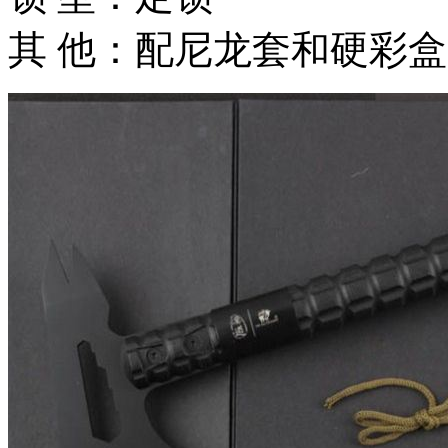
其 他：配尼龙套和硬彩盒