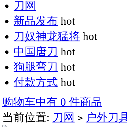
刀网
新品发布
hot
刀奴神龙猛将
hot
中国唐刀
hot
狗腿弯刀
hot
付款方式
hot
购物车中有 0 件商品
当前位置:
刀网
户外刀
>