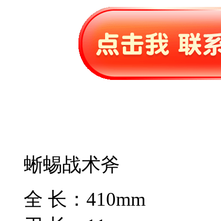
蜥蜴战术斧
全 长：410mm