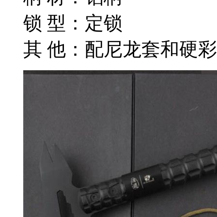
锁 型：定锁
其 他：配尼龙套和硬