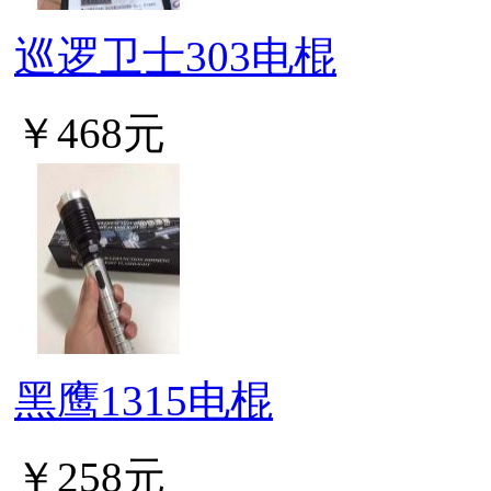
巡逻卫士303电棍
￥468元
黑鹰1315电棍
￥258元