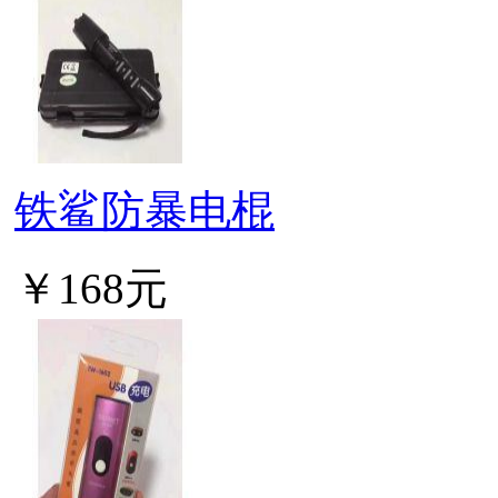
铁鲨防暴电棍
￥168元