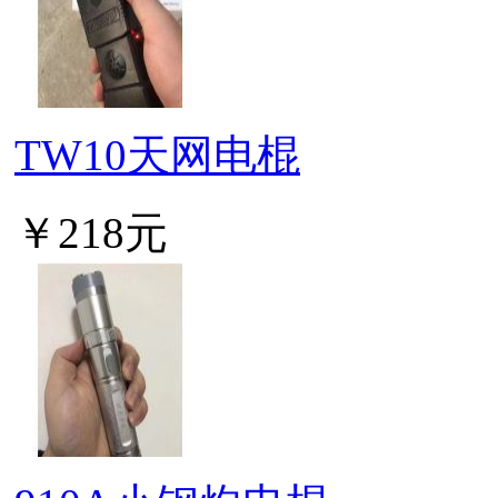
TW10天网电棍
￥218元