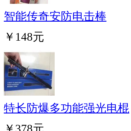
智能传奇安防电击棒
￥148元
特长防爆多功能强光电棍
￥378元