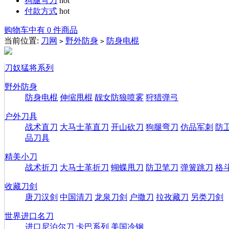
狗腿弯刀
hot
付款方式
hot
购物车中有 0 件商品
当前位置:
刀网
野外防身
防身电棍
>
>
刀奴猛将系列
野外防身
防身电棍
伸缩甩棍
靓女防狼喷雾
狩猎弹弓
户外刀具
战术直刀
大马士革直刀
开山砍刀
狗腿弯刀
仿品军刺
防
品刀具
精美小刀
战术折刀
大马士革折刀
蝴蝶甩刀
防卫笔刀
弹簧跳刀
格
收藏刀剑
唐刀汉剑
中国清刀
龙泉刀剑
户撒刀
拉孜藏刀
另类刀剑
世界进口名刀
进口尼泊尔刀
卡巴系列
美国冷钢