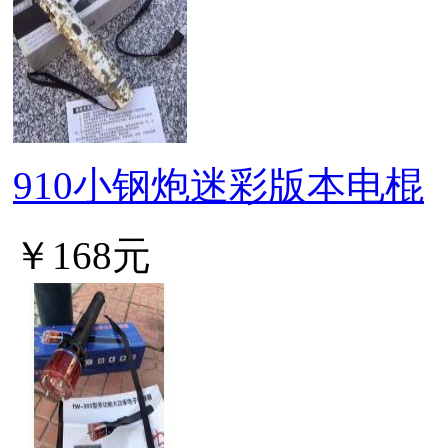
910小钢炮迷彩版本电棍
￥168元