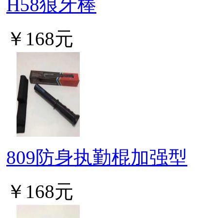
H58狼牙棒
￥168元
809防身执勤棍加强型
￥168元