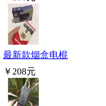
最新款烟盒电棍
￥208元