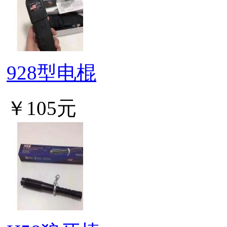
928型电棍
￥105元