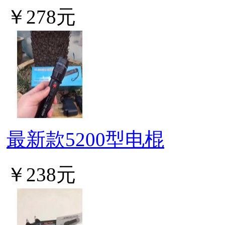
￥278元
最新款5200型电棍
￥238元