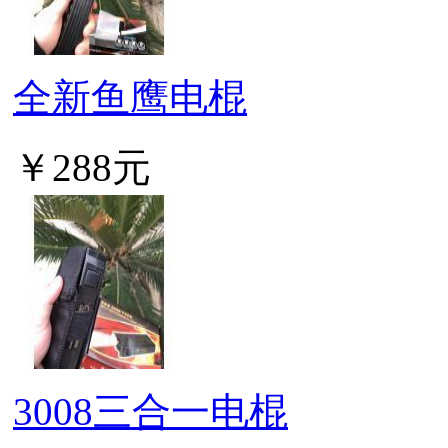
全新鱼鹰电棍
￥288元
3008三合一电棍