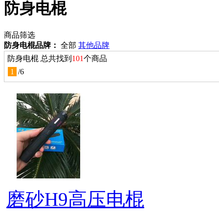
防身电棍
商品筛选
防身电棍品牌：
全部
其他品牌
防身电棍 总共找到
101
个商品
1
/
6
磨砂H9高压电棍