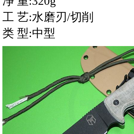
净 重:320g
工 艺:水磨刃/切削
类 型:中型