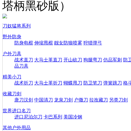
塔柄黑砂版）
刀奴猛将系列
野外防身
防身电棍
伸缩甩棍
靓女防狼喷雾
狩猎弹弓
户外刀具
战术直刀
大马士革直刀
开山砍刀
狗腿弯刀
仿品军刺
防
品刀具
精美小刀
战术折刀
大马士革折刀
蝴蝶甩刀
防卫笔刀
弹簧跳刀
格
收藏刀剑
唐刀汉剑
中国清刀
龙泉刀剑
户撒刀
拉孜藏刀
另类刀剑
世界进口名刀
进口尼泊尔刀
卡巴系列
美国冷钢
其他户外用品