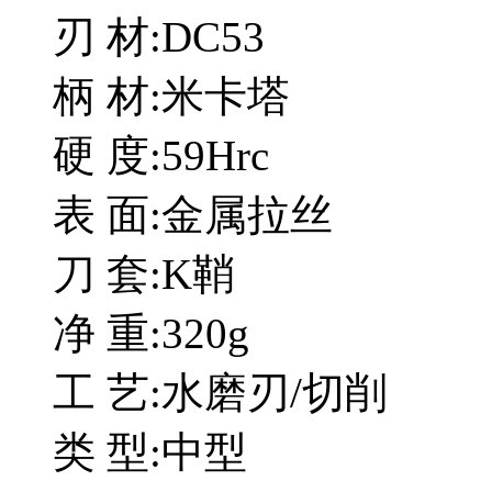
刃 材:DC53
柄 材:米卡塔
硬 度:59Hrc
表 面:金属拉丝
刀 套:K鞘
净 重:320g
工 艺:水磨刃/切削
类 型:中型