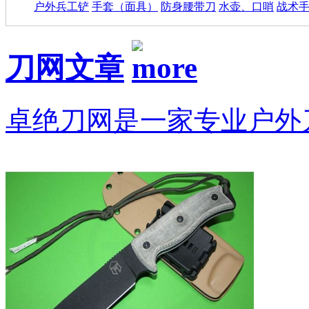
户外兵工铲
手套（面具）
防身腰带刀
水壶、口哨
战术
刀网文章
卓绝刀网是一家专业户外