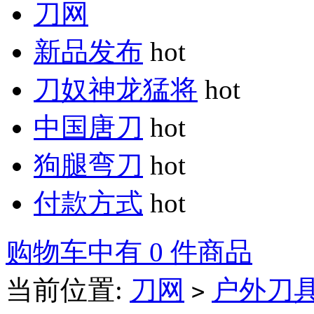
刀网
新品发布
hot
刀奴神龙猛将
hot
中国唐刀
hot
狗腿弯刀
hot
付款方式
hot
购物车中有 0 件商品
当前位置:
刀网
户外刀
>