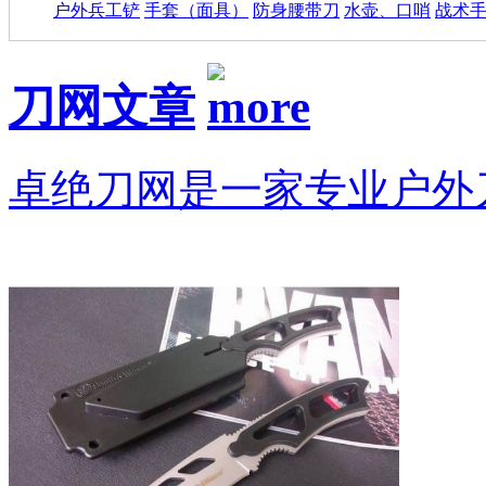
户外兵工铲
手套（面具）
防身腰带刀
水壶、口哨
战术
刀网文章
卓绝刀网是一家专业户外