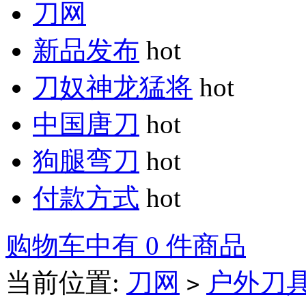
刀网
新品发布
hot
刀奴神龙猛将
hot
中国唐刀
hot
狗腿弯刀
hot
付款方式
hot
购物车中有 0 件商品
当前位置:
刀网
户外刀
>