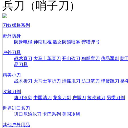
兵刀（哨子刀）
刀奴猛将系列
野外防身
防身电棍
伸缩甩棍
靓女防狼喷雾
狩猎弹弓
户外刀具
战术直刀
大马士革直刀
开山砍刀
狗腿弯刀
仿品军刺
防
品刀具
精美小刀
战术折刀
大马士革折刀
蝴蝶甩刀
防卫笔刀
弹簧跳刀
格
收藏刀剑
唐刀汉剑
中国清刀
龙泉刀剑
户撒刀
拉孜藏刀
另类刀剑
世界进口名刀
进口尼泊尔刀
卡巴系列
美国冷钢
其他户外用品