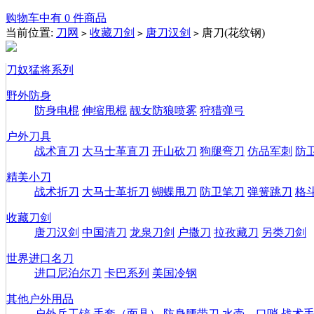
购物车中有 0 件商品
当前位置:
刀网
收藏刀剑
唐刀汉剑
唐刀(花纹钢)
>
>
>
刀奴猛将系列
野外防身
防身电棍
伸缩甩棍
靓女防狼喷雾
狩猎弹弓
户外刀具
战术直刀
大马士革直刀
开山砍刀
狗腿弯刀
仿品军刺
防
精美小刀
战术折刀
大马士革折刀
蝴蝶甩刀
防卫笔刀
弹簧跳刀
格
收藏刀剑
唐刀汉剑
中国清刀
龙泉刀剑
户撒刀
拉孜藏刀
另类刀剑
世界进口名刀
进口尼泊尔刀
卡巴系列
美国冷钢
其他户外用品
户外兵工铲
手套（面具）
防身腰带刀
水壶、口哨
战术