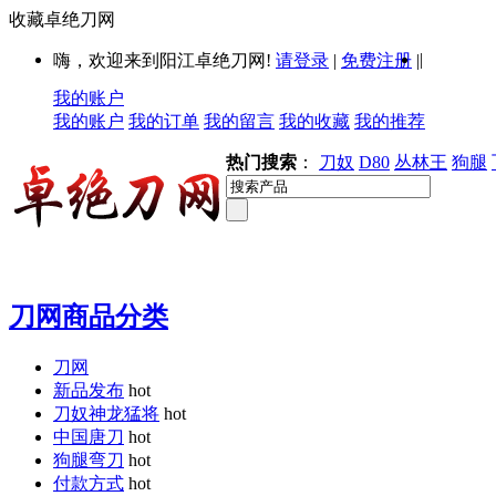
收藏卓绝刀网
|
嗨，欢迎来到阳江卓绝刀网!
请登录
|
免费注册
|
我的账户
我的账户
我的订单
我的留言
我的收藏
我的推荐
热门搜索
：
刀奴
D80
丛林王
狗腿
刀网商品分类
刀网
新品发布
hot
刀奴神龙猛将
hot
中国唐刀
hot
狗腿弯刀
hot
付款方式
hot