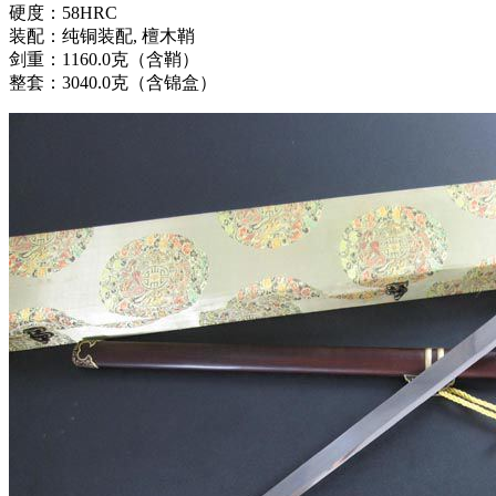
硬度：58HRC
装配：纯铜装配, 檀木鞘
剑重：1160.0克（含鞘）
整套：3040.0克（含锦盒）