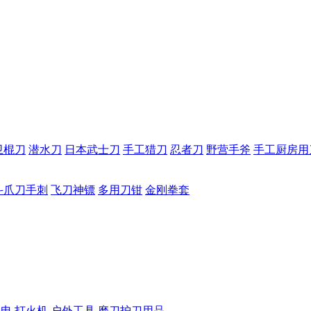
卫棍刀
潜水刀
日本武士刀
手工猎刀
忍者刀
野营手斧
手工厨房用
斗爪刀手刺
飞刀神镖
多用刀钳
金刚拳套
手电
打火机
户外工具
磨刀护刀用品