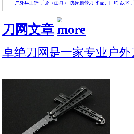
户外兵工铲
手套（面具）
防身腰带刀
水壶、口哨
战术
刀网文章
卓绝刀网是一家专业户外