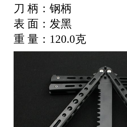
刀 柄：钢柄
表 面：发黑
重 量：120.0克