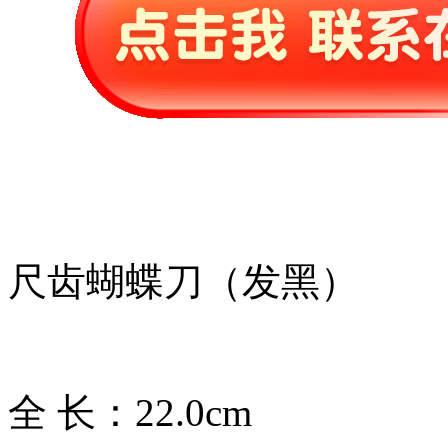
尺齿蝴蝶刀（发黑）
全 长：22.0cm