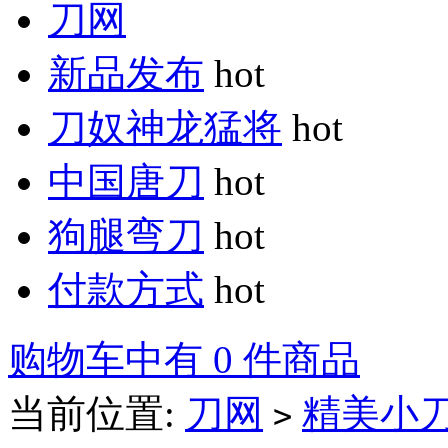
刀网
新品发布
hot
刀奴神龙猛将
hot
中国唐刀
hot
狗腿弯刀
hot
付款方式
hot
购物车中有 0 件商品
当前位置:
刀网
精美小
>