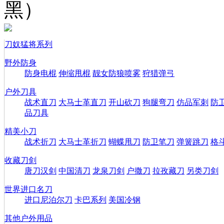
黑）
刀奴猛将系列
野外防身
防身电棍
伸缩甩棍
靓女防狼喷雾
狩猎弹弓
户外刀具
战术直刀
大马士革直刀
开山砍刀
狗腿弯刀
仿品军刺
防
品刀具
精美小刀
战术折刀
大马士革折刀
蝴蝶甩刀
防卫笔刀
弹簧跳刀
格
收藏刀剑
唐刀汉剑
中国清刀
龙泉刀剑
户撒刀
拉孜藏刀
另类刀剑
世界进口名刀
进口尼泊尔刀
卡巴系列
美国冷钢
其他户外用品