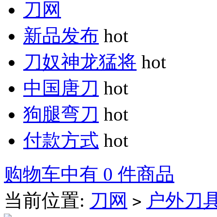
刀网
新品发布
hot
刀奴神龙猛将
hot
中国唐刀
hot
狗腿弯刀
hot
付款方式
hot
购物车中有 0 件商品
当前位置:
刀网
户外刀
>