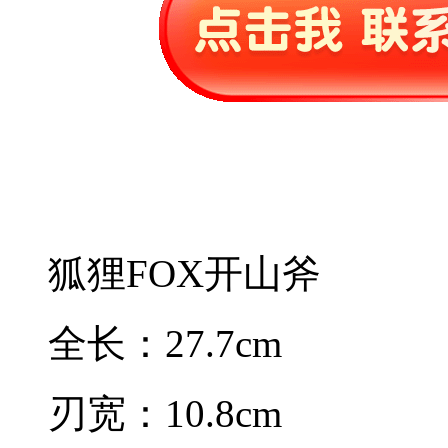
狐狸FOX开山斧
全长：27.7cm
刃宽：10.8cm