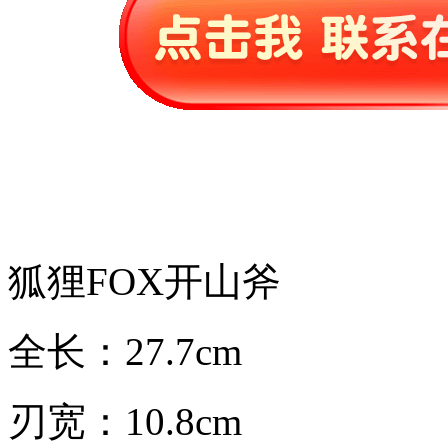
狐狸FOX开山斧
全长：27.7cm
刃宽：10.8cm