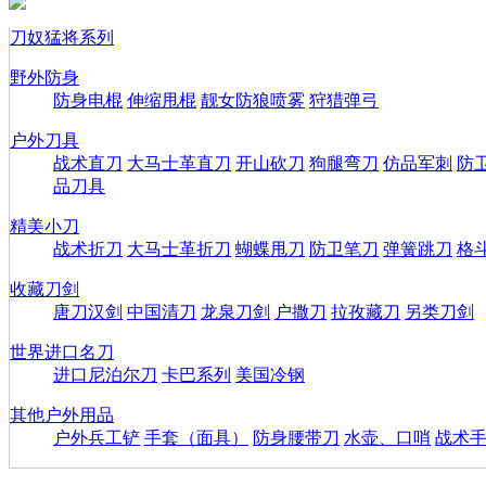
刀奴猛将系列
野外防身
防身电棍
伸缩甩棍
靓女防狼喷雾
狩猎弹弓
户外刀具
战术直刀
大马士革直刀
开山砍刀
狗腿弯刀
仿品军刺
防
品刀具
精美小刀
战术折刀
大马士革折刀
蝴蝶甩刀
防卫笔刀
弹簧跳刀
格
收藏刀剑
唐刀汉剑
中国清刀
龙泉刀剑
户撒刀
拉孜藏刀
另类刀剑
世界进口名刀
进口尼泊尔刀
卡巴系列
美国冷钢
其他户外用品
户外兵工铲
手套（面具）
防身腰带刀
水壶、口哨
战术