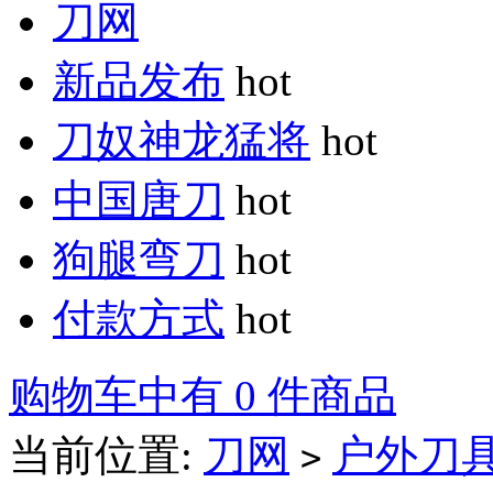
刀网
新品发布
hot
刀奴神龙猛将
hot
中国唐刀
hot
狗腿弯刀
hot
付款方式
hot
购物车中有 0 件商品
当前位置:
刀网
户外刀
>