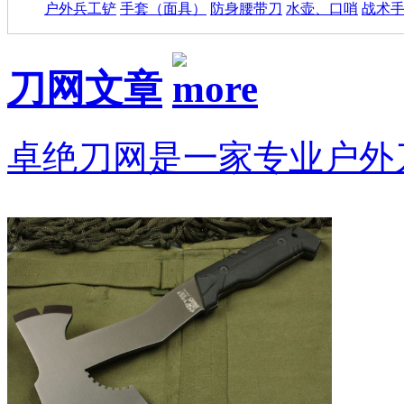
户外兵工铲
手套（面具）
防身腰带刀
水壶、口哨
战术
刀网文章
卓绝刀网是一家专业户外