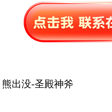
熊出没-圣殿神斧