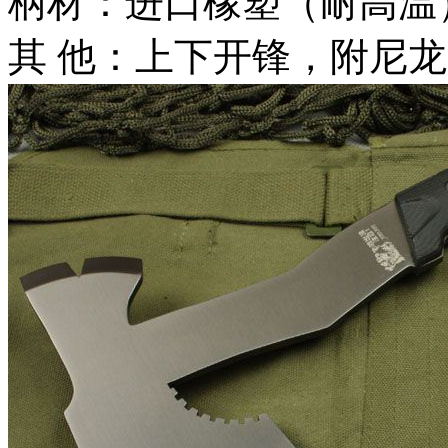
柄材：进口橡塑（耐高温
其 他：上下开锋，附尼