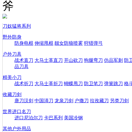
斧
刀奴猛将系列
野外防身
防身电棍
伸缩甩棍
靓女防狼喷雾
狩猎弹弓
户外刀具
战术直刀
大马士革直刀
开山砍刀
狗腿弯刀
仿品军刺
防
品刀具
精美小刀
战术折刀
大马士革折刀
蝴蝶甩刀
防卫笔刀
弹簧跳刀
格
收藏刀剑
唐刀汉剑
中国清刀
龙泉刀剑
户撒刀
拉孜藏刀
另类刀剑
世界进口名刀
进口尼泊尔刀
卡巴系列
美国冷钢
其他户外用品