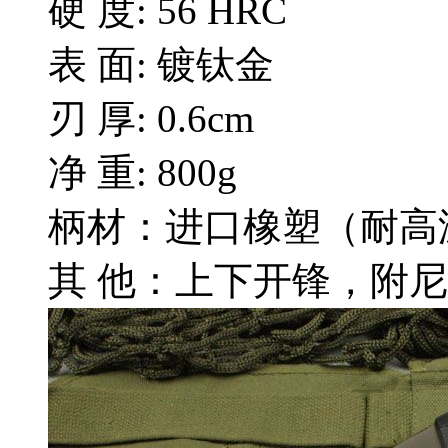
硬 度: 56 HRC
表 面: 镀钛金
刃 厚: 0.6cm
净 重: 800g
柄材：进口橡塑（耐高
其 他：上下开锋，附