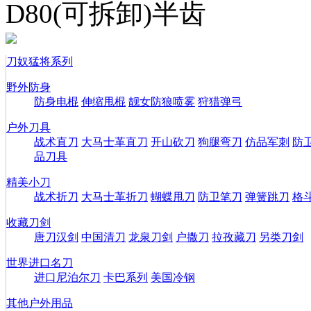
D80(可拆卸)半齿
刀奴猛将系列
野外防身
防身电棍
伸缩甩棍
靓女防狼喷雾
狩猎弹弓
户外刀具
战术直刀
大马士革直刀
开山砍刀
狗腿弯刀
仿品军刺
防
品刀具
精美小刀
战术折刀
大马士革折刀
蝴蝶甩刀
防卫笔刀
弹簧跳刀
格
收藏刀剑
唐刀汉剑
中国清刀
龙泉刀剑
户撒刀
拉孜藏刀
另类刀剑
世界进口名刀
进口尼泊尔刀
卡巴系列
美国冷钢
其他户外用品