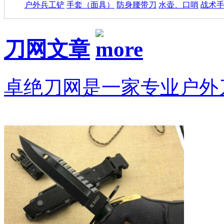
户外兵工铲
手套（面具）
防身腰带刀
水壶、口哨
战术
刀网文章
卓绝刀网是一家专业户外