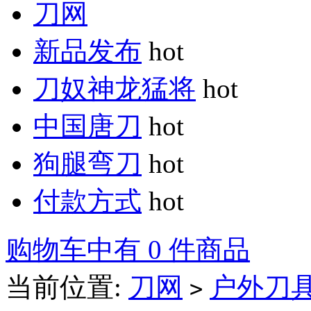
刀网
新品发布
hot
刀奴神龙猛将
hot
中国唐刀
hot
狗腿弯刀
hot
付款方式
hot
购物车中有 0 件商品
当前位置:
刀网
户外刀
>