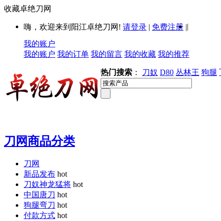
收藏卓绝刀网
|
嗨，欢迎来到阳江卓绝刀网!
请登录
|
免费注册
|
我的账户
我的账户
我的订单
我的留言
我的收藏
我的推荐
热门搜索
：
刀奴
D80
丛林王
狗腿
刀网商品分类
刀网
新品发布
hot
刀奴神龙猛将
hot
中国唐刀
hot
狗腿弯刀
hot
付款方式
hot