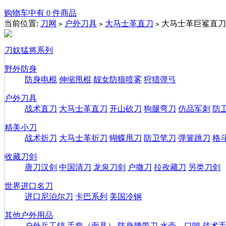
购物车中有 0 件商品
当前位置:
刀网
户外刀具
大马士革直刀
大马士革巨鲨直刀
>
>
>
刀奴猛将系列
野外防身
防身电棍
伸缩甩棍
靓女防狼喷雾
狩猎弹弓
户外刀具
战术直刀
大马士革直刀
开山砍刀
狗腿弯刀
仿品军刺
防
精美小刀
战术折刀
大马士革折刀
蝴蝶甩刀
防卫笔刀
弹簧跳刀
格
收藏刀剑
唐刀汉剑
中国清刀
龙泉刀剑
户撒刀
拉孜藏刀
另类刀剑
世界进口名刀
进口尼泊尔刀
卡巴系列
美国冷钢
其他户外用品
户外兵工铲
手套（面具）
防身腰带刀
水壶、口哨
战术