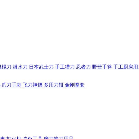
卫棍刀
潜水刀
日本武士刀
手工猎刀
忍者刀
野营手斧
手工厨房用
斗爪刀手刺
飞刀神镖
多用刀钳
金刚拳套
手电
打火机
户外工具
磨刀护刀用品