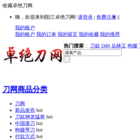
收藏卓绝刀网
|
嗨，欢迎来到阳江卓绝刀网!
请登录
|
免费注册
|
我的账户
我的账户
我的订单
我的留言
我的收藏
我的推荐
热门搜索
：
刀奴
D80
丛林王
狗腿
刀网商品分类
刀网
新品发布
hot
刀奴神龙猛将
hot
中国唐刀
hot
狗腿弯刀
hot
付款方式
hot