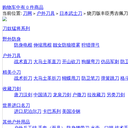
购物车中有 0 件商品
当前位置:
刀网
户外刀具
日本武士刀
烧刃版丰臣秀吉佩刀
>
>
>
刀奴猛将系列
野外防身
防身电棍
伸缩甩棍
靓女防狼喷雾
狩猎弹弓
户外刀具
战术直刀
大马士革直刀
开山砍刀
狗腿弯刀
仿品军刺
防
精美小刀
战术折刀
大马士革折刀
蝴蝶甩刀
防卫笔刀
弹簧跳刀
格
收藏刀剑
唐刀汉剑
中国清刀
龙泉刀剑
户撒刀
拉孜藏刀
另类刀剑
世界进口名刀
进口尼泊尔刀
卡巴系列
美国冷钢
其他户外用品
户外兵工铲
手套（面具）
防身腰带刀
水壶、口哨
战术