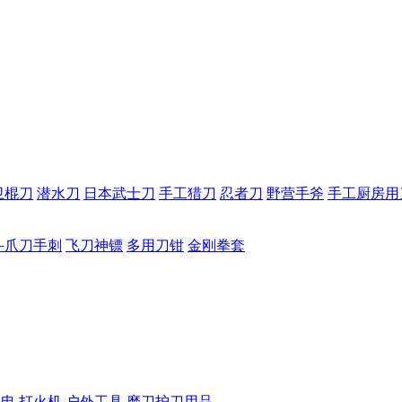
卫棍刀
潜水刀
日本武士刀
手工猎刀
忍者刀
野营手斧
手工厨房用
斗爪刀手刺
飞刀神镖
多用刀钳
金刚拳套
手电
打火机
户外工具
磨刀护刀用品