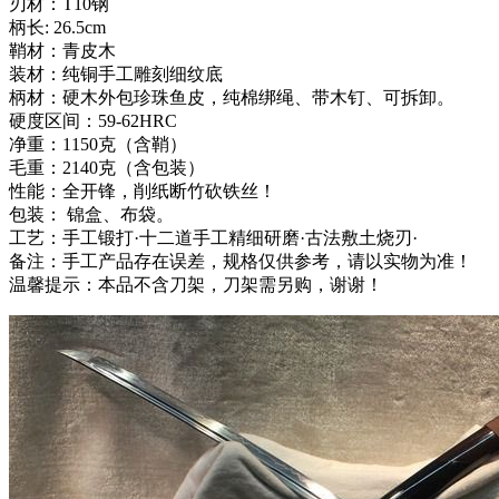
刃材：T10钢
柄长: 26.5cm
鞘材：青皮木
装材：纯铜手工雕刻细纹底
柄材：硬木外包珍珠鱼皮，纯棉绑绳、带木钉、可拆卸。
硬度区间：59-62HRC
净重：1150克（含鞘）
毛重：2140克（含包装）
性能：全开锋，削纸断竹砍铁丝！
包装： 锦盒、布袋。
工艺：手工锻打·十二道手工精细研磨·古法敷土烧刃·
备注：手工产品存在误差，规格仅供参考，请以实物为准！
温馨提示：本品不含刀架，刀架需另购，谢谢！