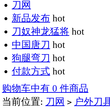
刀网
新品发布
hot
刀奴神龙猛将
hot
中国唐刀
hot
狗腿弯刀
hot
付款方式
hot
购物车中有 0 件商品
当前位置:
刀网
户外刀
>