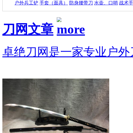
户外兵工铲
手套（面具）
防身腰带刀
水壶、口哨
战术
刀网文章
卓绝刀网是一家专业户外