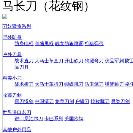
马长刀（花纹钢）
刀奴猛将系列
野外防身
防身电棍
伸缩甩棍
靓女防狼喷雾
狩猎弹弓
户外刀具
战术直刀
大马士革直刀
开山砍刀
狗腿弯刀
仿品军刺
防
品刀具
精美小刀
战术折刀
大马士革折刀
蝴蝶甩刀
防卫笔刀
弹簧跳刀
格
收藏刀剑
唐刀汉剑
中国清刀
龙泉刀剑
户撒刀
拉孜藏刀
另类刀剑
世界进口名刀
进口尼泊尔刀
卡巴系列
美国冷钢
其他户外用品