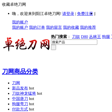
收藏卓绝刀网
|
嗨，欢迎来到阳江卓绝刀网!
请登录
|
免费注册
|
我的账户
我的账户
我的订单
我的留言
我的收藏
我的推荐
热门搜索
：
刀奴
D80
丛林王
狗腿
刀网商品分类
刀网
新品发布
hot
刀奴神龙猛将
hot
中国唐刀
hot
狗腿弯刀
hot
付款方式
hot