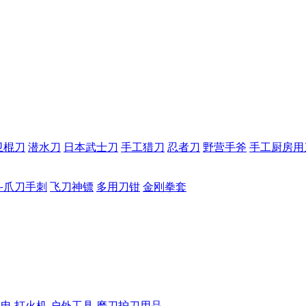
卫棍刀
潜水刀
日本武士刀
手工猎刀
忍者刀
野营手斧
手工厨房用
斗爪刀手刺
飞刀神镖
多用刀钳
金刚拳套
手电
打火机
户外工具
磨刀护刀用品