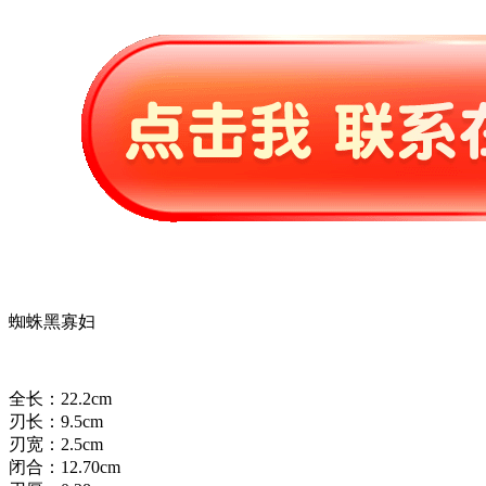
蜘蛛黑寡妇
全长：22.2cm
刃长：9.5cm
刃宽：2.5cm
闭合：12.70cm