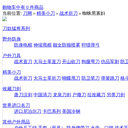
购物车中有 0 件商品
当前位置:
刀网
精美小刀
战术折刀
蜘蛛黑寡妇
>
>
>
刀奴猛将系列
野外防身
防身电棍
伸缩甩棍
靓女防狼喷雾
狩猎弹弓
户外刀具
战术直刀
大马士革直刀
开山砍刀
狗腿弯刀
仿品军刺
防
精美小刀
战术折刀
大马士革折刀
蝴蝶甩刀
防卫笔刀
弹簧跳刀
格
收藏刀剑
唐刀汉剑
中国清刀
龙泉刀剑
户撒刀
拉孜藏刀
另类刀剑
世界进口名刀
进口尼泊尔刀
卡巴系列
美国冷钢
其他户外用品
户外兵工铲
手套（面具）
防身腰带刀
水壶、口哨
战术