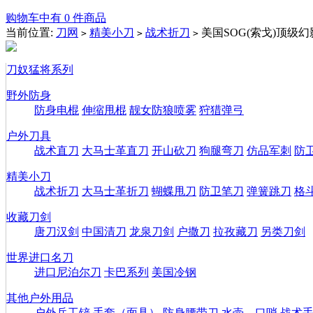
购物车中有 0 件商品
当前位置:
刀网
精美小刀
战术折刀
美国SOG(索戈)顶级
>
>
>
刀奴猛将系列
野外防身
防身电棍
伸缩甩棍
靓女防狼喷雾
狩猎弹弓
户外刀具
战术直刀
大马士革直刀
开山砍刀
狗腿弯刀
仿品军刺
防
精美小刀
战术折刀
大马士革折刀
蝴蝶甩刀
防卫笔刀
弹簧跳刀
格
收藏刀剑
唐刀汉剑
中国清刀
龙泉刀剑
户撒刀
拉孜藏刀
另类刀剑
世界进口名刀
进口尼泊尔刀
卡巴系列
美国冷钢
其他户外用品
户外兵工铲
手套（面具）
防身腰带刀
水壶、口哨
战术