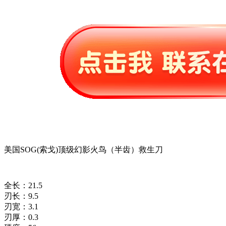
美国SOG(索戈)顶级幻影火鸟（半齿）救生刀
全长：21.5
刃长：9.5
刃宽：3.1
刃厚：0.3