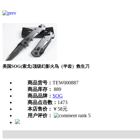
美国SOG(索戈)顶级幻影火鸟（半齿）救生刀
商品货号：
TEW000887
商品库存：
889
商品品牌：
SOG
商品点击数：
1473
本店售价：
￥58元
用户评价：