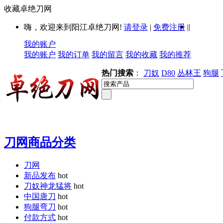
收藏卓绝刀网
|
嗨，欢迎来到阳江卓绝刀网!
请登录
|
免费注册
|
我的账户
我的账户
我的订单
我的留言
我的收藏
我的推荐
热门搜索
：
刀奴
D80
丛林王
狗腿
刀网商品分类
刀网
新品发布
hot
刀奴神龙猛将
hot
中国唐刀
hot
狗腿弯刀
hot
付款方式
hot