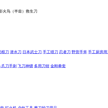
幻影火鸟（半齿）救生刀
卫棍刀
潜水刀
日本武士刀
手工猎刀
忍者刀
野营手斧
手工厨房用
斗爪刀手刺
飞刀神镖
多用刀钳
金刚拳套
手电
打火机
户外工具
磨刀护刀用品