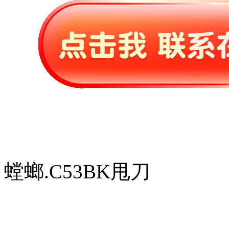
螳螂.C53BK甩刀