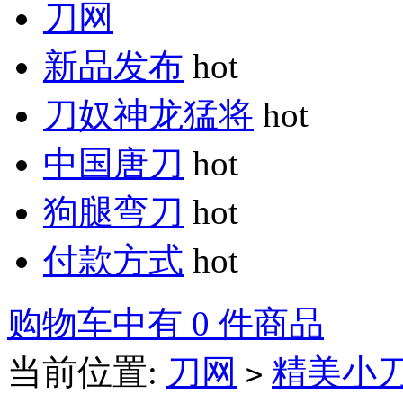
刀网
新品发布
hot
刀奴神龙猛将
hot
中国唐刀
hot
狗腿弯刀
hot
付款方式
hot
购物车中有 0 件商品
当前位置:
刀网
精美小
>