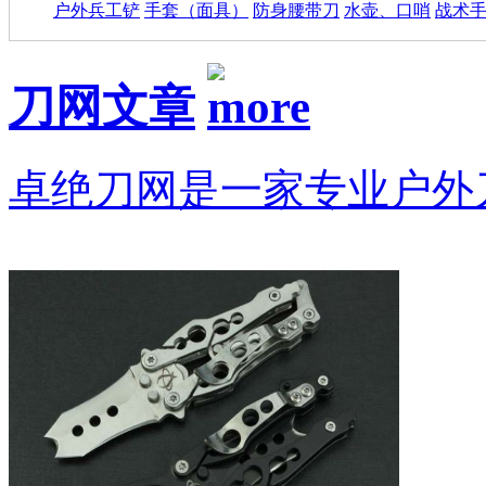
户外兵工铲
手套（面具）
防身腰带刀
水壶、口哨
战术
刀网文章
卓绝刀网是一家专业户外