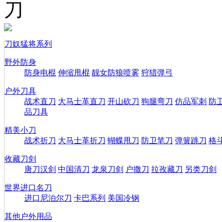
刀
刀奴猛将系列
野外防身
防身电棍
伸缩甩棍
靓女防狼喷雾
狩猎弹弓
户外刀具
战术直刀
大马士革直刀
开山砍刀
狗腿弯刀
仿品军刺
防
品刀具
精美小刀
战术折刀
大马士革折刀
蝴蝶甩刀
防卫笔刀
弹簧跳刀
格
收藏刀剑
唐刀汉剑
中国清刀
龙泉刀剑
户撒刀
拉孜藏刀
另类刀剑
世界进口名刀
进口尼泊尔刀
卡巴系列
美国冷钢
其他户外用品