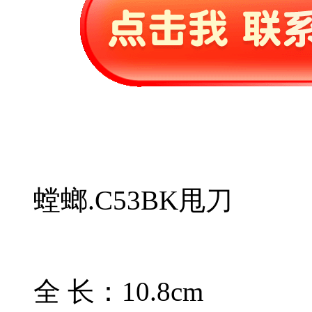
螳螂.C53BK甩刀
全 长：10.8cm