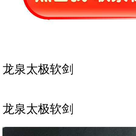
龙泉太极软剑
龙泉太极软剑