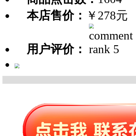
本店售价：
￥278元
用户评价：