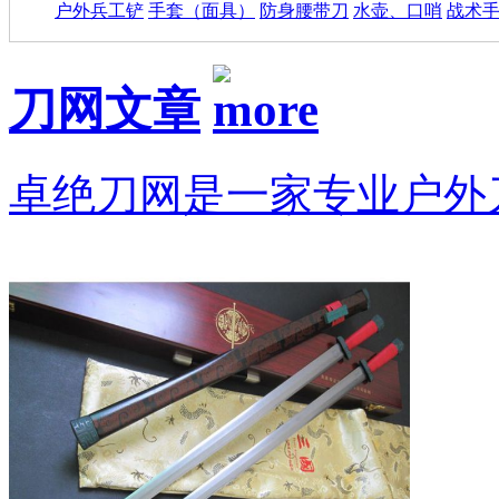
户外兵工铲
手套（面具）
防身腰带刀
水壶、口哨
战术
刀网文章
卓绝刀网是一家专业户外