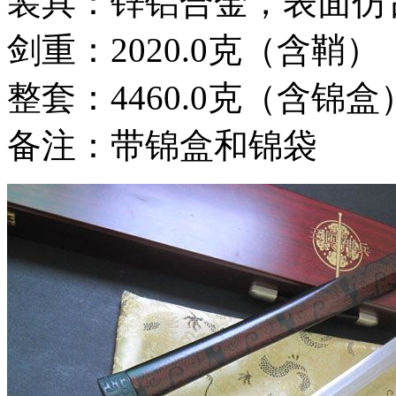
装具：锌铝合金，表面仿
剑重：2020.0克（含鞘）
整套：4460.0克（含锦盒
备注：带锦盒和锦袋