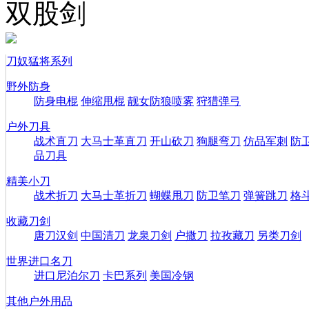
双股剑
刀奴猛将系列
野外防身
防身电棍
伸缩甩棍
靓女防狼喷雾
狩猎弹弓
户外刀具
战术直刀
大马士革直刀
开山砍刀
狗腿弯刀
仿品军刺
防
品刀具
精美小刀
战术折刀
大马士革折刀
蝴蝶甩刀
防卫笔刀
弹簧跳刀
格
收藏刀剑
唐刀汉剑
中国清刀
龙泉刀剑
户撒刀
拉孜藏刀
另类刀剑
世界进口名刀
进口尼泊尔刀
卡巴系列
美国冷钢
其他户外用品