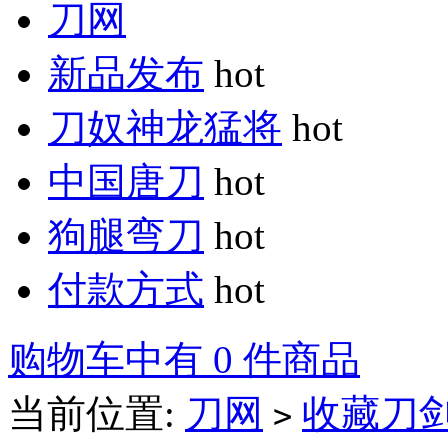
刀网
新品发布
hot
刀奴神龙猛将
hot
中国唐刀
hot
狗腿弯刀
hot
付款方式
hot
购物车中有 0 件商品
当前位置:
刀网
收藏刀
>