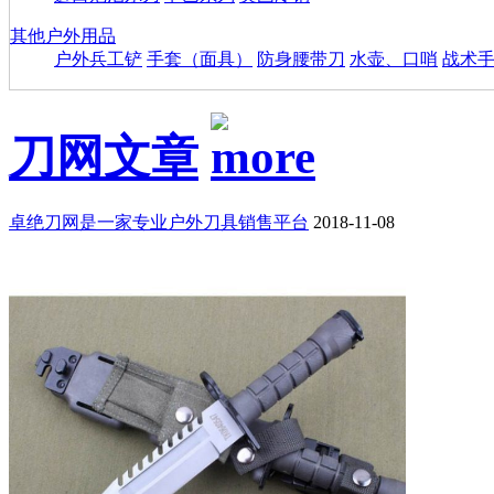
其他户外用品
户外兵工铲
手套（面具）
防身腰带刀
水壶、口哨
战术
刀网文章
卓绝刀网是一家专业户外刀具销售平台
2018-11-08