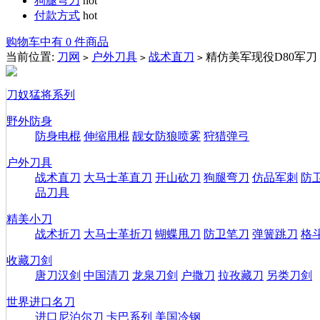
狗腿弯刀
hot
付款方式
hot
购物车中有 0 件商品
当前位置:
刀网
户外刀具
战术直刀
精仿美军现役D80军刀
>
>
>
刀奴猛将系列
野外防身
防身电棍
伸缩甩棍
靓女防狼喷雾
狩猎弹弓
户外刀具
战术直刀
大马士革直刀
开山砍刀
狗腿弯刀
仿品军刺
防
品刀具
精美小刀
战术折刀
大马士革折刀
蝴蝶甩刀
防卫笔刀
弹簧跳刀
格
收藏刀剑
唐刀汉剑
中国清刀
龙泉刀剑
户撒刀
拉孜藏刀
另类刀剑
世界进口名刀
进口尼泊尔刀
卡巴系列
美国冷钢