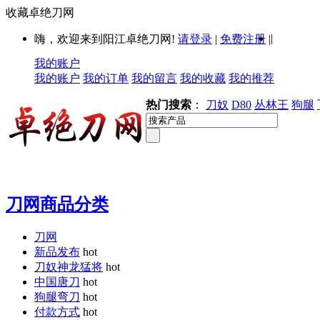
收藏卓绝刀网
|
嗨，欢迎来到阳江卓绝刀网!
请登录
|
免费注册
|
我的账户
我的账户
我的订单
我的留言
我的收藏
我的推荐
热门搜索
：
刀奴
D80
丛林王
狗腿
刀网商品分类
刀网
新品发布
hot
刀奴神龙猛将
hot
中国唐刀
hot
狗腿弯刀
hot
付款方式
hot