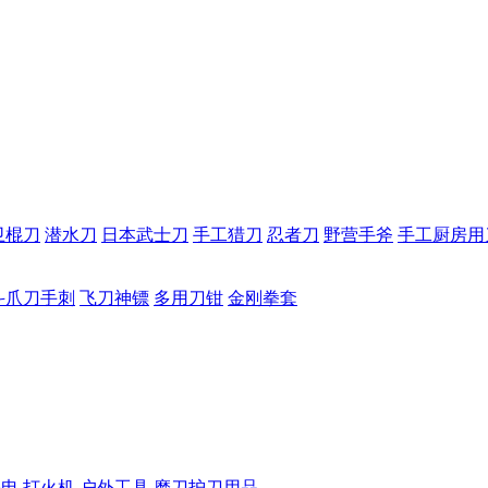
卫棍刀
潜水刀
日本武士刀
手工猎刀
忍者刀
野营手斧
手工厨房用
斗爪刀手刺
飞刀神镖
多用刀钳
金刚拳套
手电
打火机
户外工具
磨刀护刀用品