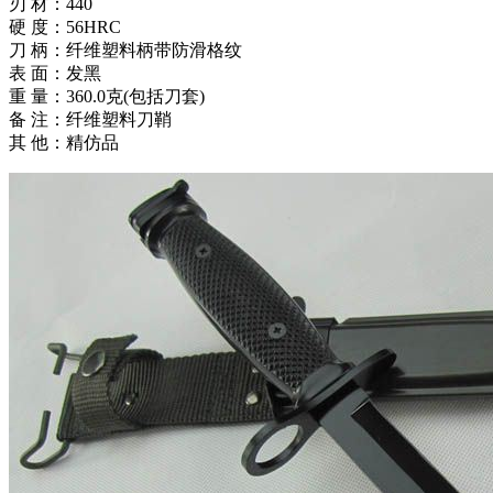
刃 材：440
硬 度：56HRC
刀 柄：纤维塑料柄带防滑格纹
表 面：发黑
重 量：360.0克(包括刀套)
备 注：纤维塑料刀鞘
其 他：精仿品