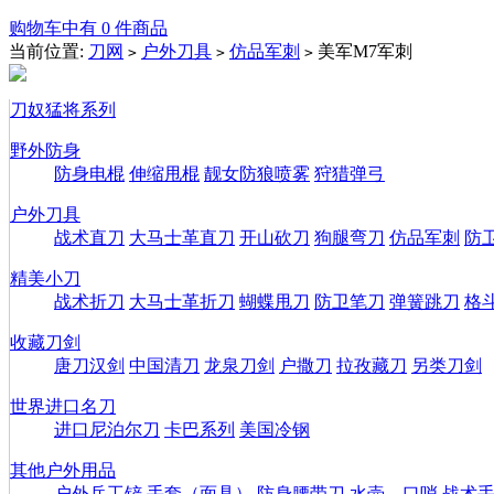
购物车中有 0 件商品
当前位置:
刀网
户外刀具
仿品军刺
美军M7军刺
>
>
>
刀奴猛将系列
野外防身
防身电棍
伸缩甩棍
靓女防狼喷雾
狩猎弹弓
户外刀具
战术直刀
大马士革直刀
开山砍刀
狗腿弯刀
仿品军刺
防
精美小刀
战术折刀
大马士革折刀
蝴蝶甩刀
防卫笔刀
弹簧跳刀
格
收藏刀剑
唐刀汉剑
中国清刀
龙泉刀剑
户撒刀
拉孜藏刀
另类刀剑
世界进口名刀
进口尼泊尔刀
卡巴系列
美国冷钢
其他户外用品
户外兵工铲
手套（面具）
防身腰带刀
水壶、口哨
战术