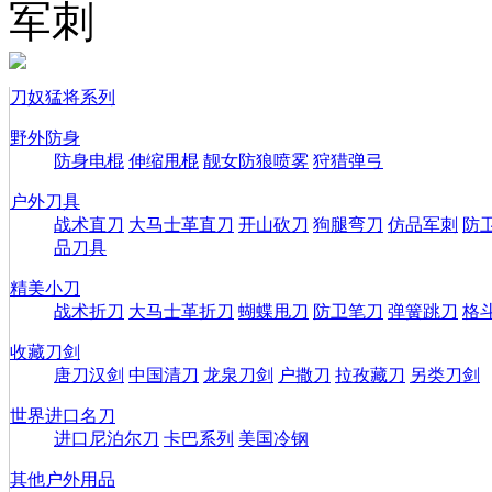
军刺
刀奴猛将系列
野外防身
防身电棍
伸缩甩棍
靓女防狼喷雾
狩猎弹弓
户外刀具
战术直刀
大马士革直刀
开山砍刀
狗腿弯刀
仿品军刺
防
品刀具
精美小刀
战术折刀
大马士革折刀
蝴蝶甩刀
防卫笔刀
弹簧跳刀
格
收藏刀剑
唐刀汉剑
中国清刀
龙泉刀剑
户撒刀
拉孜藏刀
另类刀剑
世界进口名刀
进口尼泊尔刀
卡巴系列
美国冷钢
其他户外用品