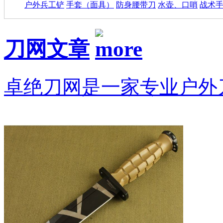
户外兵工铲
手套（面具）
防身腰带刀
水壶、口哨
战术
刀网文章
卓绝刀网是一家专业户外