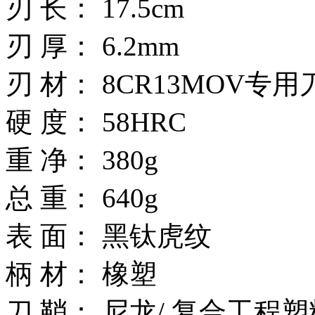
刃 长： 17.5cm
刃 厚： 6.2mm
刃 材： 8CR13MOV专
硬 度： 58HRC
重 净： 380g
总 重： 640g
表 面： 黑钛虎纹
柄 材： 橡塑
刀 鞘： 尼龙/ 复合工程塑