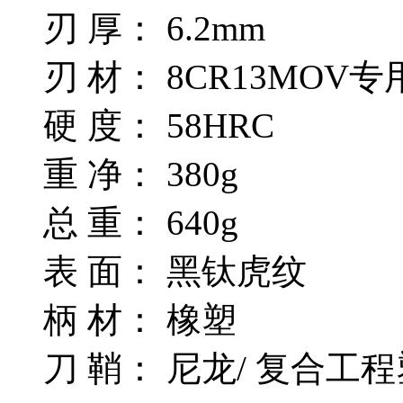
刃 厚： 6.2mm
刃 材： 8CR13MOV
硬 度： 58HRC
重 净： 380g
总 重： 640g
表 面： 黑钛虎纹
柄 材： 橡塑
刀 鞘： 尼龙/ 复合工