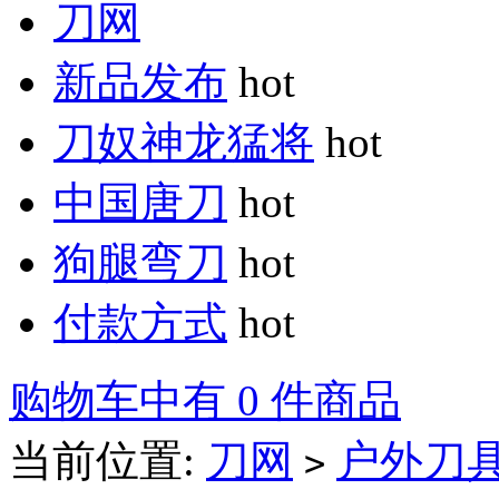
刀网
新品发布
hot
刀奴神龙猛将
hot
中国唐刀
hot
狗腿弯刀
hot
付款方式
hot
购物车中有 0 件商品
当前位置:
刀网
户外刀
>