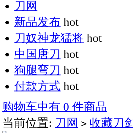
刀网
新品发布
hot
刀奴神龙猛将
hot
中国唐刀
hot
狗腿弯刀
hot
付款方式
hot
购物车中有 0 件商品
当前位置:
刀网
收藏刀
>