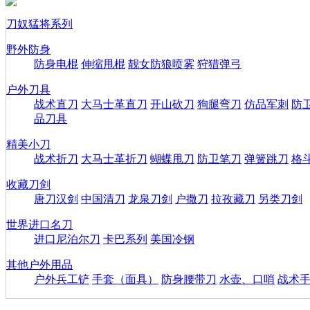
刀奴猛将系列
野外防身
防身电棍
伸缩甩棍
靓女防狼喷雾
狩猎弹弓
户外刀具
战术直刀
大马士革直刀
开山砍刀
狗腿弯刀
仿品军刺
防
品刀具
精美小刀
战术折刀
大马士革折刀
蝴蝶甩刀
防卫笔刀
弹簧跳刀
格
收藏刀剑
唐刀汉剑
中国清刀
龙泉刀剑
户撒刀
拉孜藏刀
另类刀剑
世界进口名刀
进口尼泊尔刀
卡巴系列
美国冷钢
其他户外用品
户外兵工铲
手套（面具）
防身腰带刀
水壶、口哨
战术