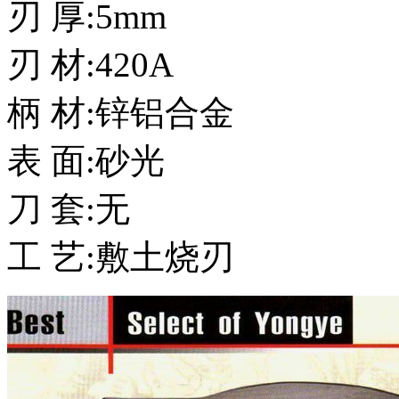
刃 厚:5mm
刃 材:420A
柄 材:锌铝合金
表 面:砂光
刀 套:无
工 艺:敷土烧刃