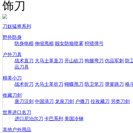
饰刀
刀奴猛将系列
野外防身
防身电棍
伸缩甩棍
靓女防狼喷雾
狩猎弹弓
户外刀具
战术直刀
大马士革直刀
开山砍刀
狗腿弯刀
仿品军刺
防
品刀具
精美小刀
战术折刀
大马士革折刀
蝴蝶甩刀
防卫笔刀
弹簧跳刀
格
收藏刀剑
唐刀汉剑
中国清刀
龙泉刀剑
户撒刀
拉孜藏刀
另类刀剑
世界进口名刀
进口尼泊尔刀
卡巴系列
美国冷钢
其他户外用品