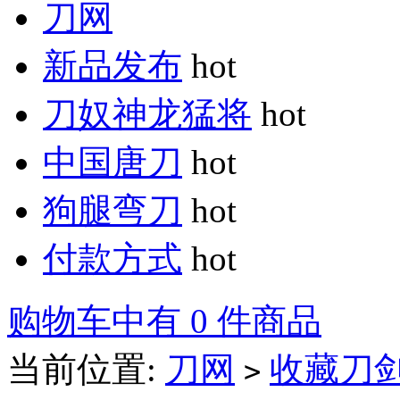
刀网
新品发布
hot
刀奴神龙猛将
hot
中国唐刀
hot
狗腿弯刀
hot
付款方式
hot
购物车中有 0 件商品
当前位置:
刀网
收藏刀
>