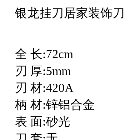
银龙挂刀居家装饰刀
全 长:72cm
刃 厚:5mm
刃 材:420A
柄 材:锌铝合金
表 面:砂光
刀 套:无