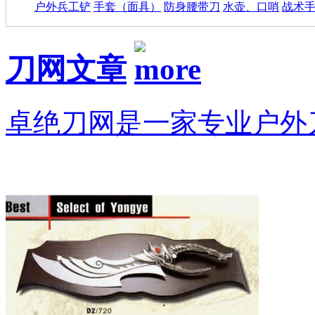
户外兵工铲
手套（面具）
防身腰带刀
水壶、口哨
战术
刀网文章
卓绝刀网是一家专业户外