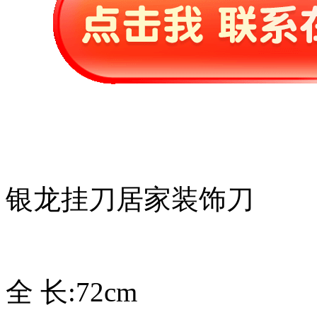
银龙挂刀居家装饰刀
全 长:72cm