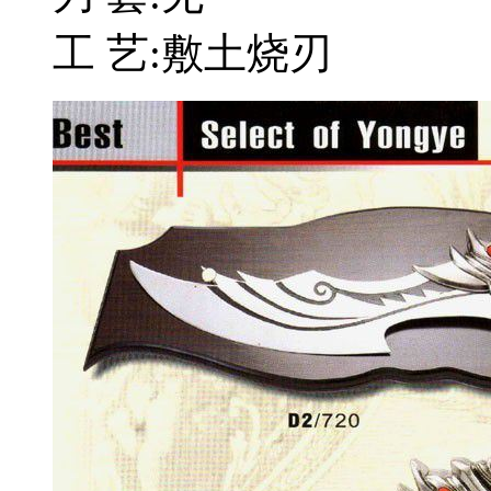
工 艺:敷土烧刃