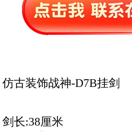
仿古装饰战神-D7B挂剑
剑长:38厘米