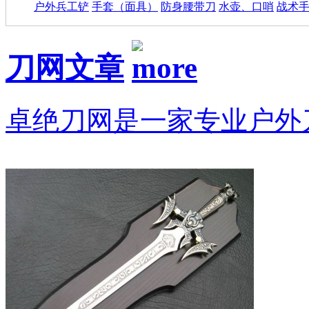
户外兵工铲
手套（面具）
防身腰带刀
水壶、口哨
战术
刀网文章
卓绝刀网是一家专业户外