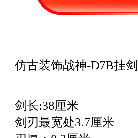
仿古装饰战神-D7B挂剑
剑长:38厘米
剑刃最宽处3.7厘米