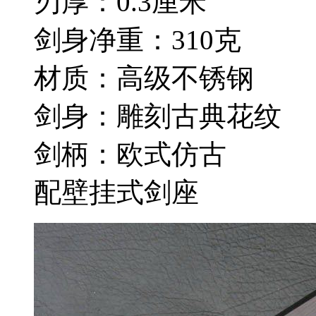
刃厚：0.3厘米
剑身净重：310克
材质：高级不锈钢
剑身：雕刻古典花纹
剑柄：欧式仿古
配壁挂式剑座