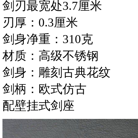
剑刃最宽处3.7厘米
刃厚：0.3厘米
剑身净重：310克
材质：高级不锈钢
剑身：雕刻古典花纹
剑柄：欧式仿古
配壁挂式剑座