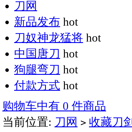
刀网
新品发布
hot
刀奴神龙猛将
hot
中国唐刀
hot
狗腿弯刀
hot
付款方式
hot
购物车中有 0 件商品
当前位置:
刀网
收藏刀
>