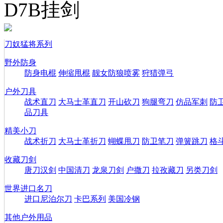
D7B挂剑
刀奴猛将系列
野外防身
防身电棍
伸缩甩棍
靓女防狼喷雾
狩猎弹弓
户外刀具
战术直刀
大马士革直刀
开山砍刀
狗腿弯刀
仿品军刺
防
品刀具
精美小刀
战术折刀
大马士革折刀
蝴蝶甩刀
防卫笔刀
弹簧跳刀
格
收藏刀剑
唐刀汉剑
中国清刀
龙泉刀剑
户撒刀
拉孜藏刀
另类刀剑
世界进口名刀
进口尼泊尔刀
卡巴系列
美国冷钢
其他户外用品