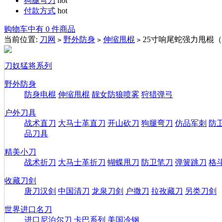
狗腿弯刀
hot
付款方式
hot
购物车中有 0 件商品
当前位置:
刀网
野外防身
伸缩甩棍
25寸响尾蛇强力甩棍（
>
>
>
刀奴猛将系列
野外防身
防身电棍
伸缩甩棍
靓女防狼喷雾
狩猎弹弓
户外刀具
战术直刀
大马士革直刀
开山砍刀
狗腿弯刀
仿品军刺
防
品刀具
精美小刀
战术折刀
大马士革折刀
蝴蝶甩刀
防卫笔刀
弹簧跳刀
格
收藏刀剑
唐刀汉剑
中国清刀
龙泉刀剑
户撒刀
拉孜藏刀
另类刀剑
世界进口名刀
进口尼泊尔刀
卡巴系列
美国冷钢