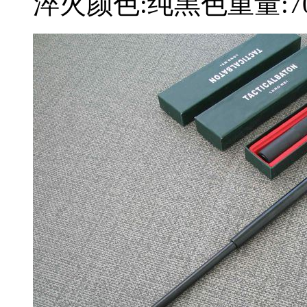
淬火颜色:纯黑色重量:70