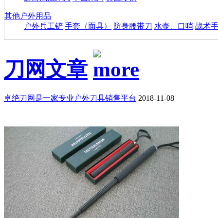
其他户外用品
户外兵工铲
手套（面具）
防身腰带刀
水壶、口哨
战术
刀网文章
卓绝刀网是一家专业户外刀具销售平台
2018-11-08