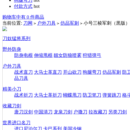
狗腿弯刀
hot
付款方式
hot
购物车中有 0 件商品
当前位置:
刀网
户外刀具
仿品军刺
小号三棱军刺（黒版）
>
>
>
刀奴猛将系列
野外防身
防身电棍
伸缩甩棍
靓女防狼喷雾
狩猎弹弓
户外刀具
战术直刀
大马士革直刀
开山砍刀
狗腿弯刀
仿品军刺
防
品刀具
精美小刀
战术折刀
大马士革折刀
蝴蝶甩刀
防卫笔刀
弹簧跳刀
格
收藏刀剑
唐刀汉剑
中国清刀
龙泉刀剑
户撒刀
拉孜藏刀
另类刀剑
世界进口名刀
进口尼泊尔刀
卡巴系列
美国冷钢