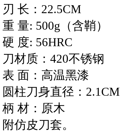
刃 长：22.5CM
重 量: 500g（含鞘）
硬 度: 56HRC
刀材质：420不锈钢
表 面：高温黑漆
圆柱刀身直径：2.1CM
柄 材：原木
附仿皮刀套。