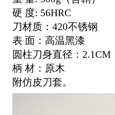
硬 度: 56HRC
刀材质：420不锈钢
表 面：高温黑漆
圆柱刀身直径：2.1CM
柄 材：原木
附仿皮刀套。