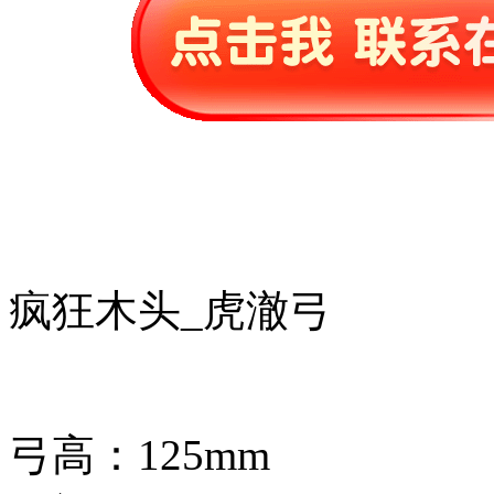
疯狂木头_虎澈弓
弓高：125mm