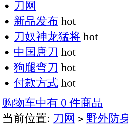
刀网
新品发布
hot
刀奴神龙猛将
hot
中国唐刀
hot
狗腿弯刀
hot
付款方式
hot
购物车中有 0 件商品
当前位置:
刀网
野外防
>