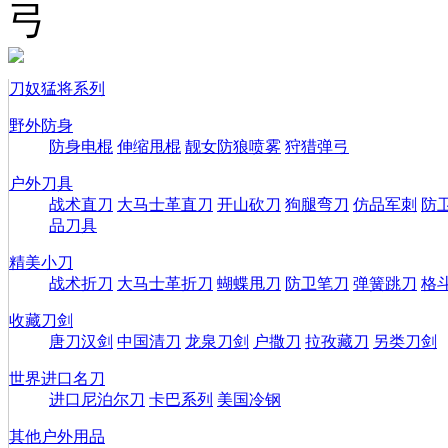
弓
刀奴猛将系列
野外防身
防身电棍
伸缩甩棍
靓女防狼喷雾
狩猎弹弓
户外刀具
战术直刀
大马士革直刀
开山砍刀
狗腿弯刀
仿品军刺
防
品刀具
精美小刀
战术折刀
大马士革折刀
蝴蝶甩刀
防卫笔刀
弹簧跳刀
格
收藏刀剑
唐刀汉剑
中国清刀
龙泉刀剑
户撒刀
拉孜藏刀
另类刀剑
世界进口名刀
进口尼泊尔刀
卡巴系列
美国冷钢
其他户外用品