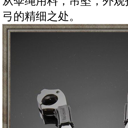
从伞绳用料，吊坠，外观
弓的精细之处。