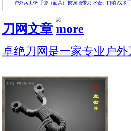
户外兵工铲
手套（面具）
防身腰带刀
水壶、口哨
战术
刀网文章
卓绝刀网是一家专业户外