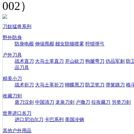
002）
刀奴猛将系列
野外防身
防身电棍
伸缩甩棍
靓女防狼喷雾
狩猎弹弓
户外刀具
战术直刀
大马士革直刀
开山砍刀
狗腿弯刀
仿品军刺
防
品刀具
精美小刀
战术折刀
大马士革折刀
蝴蝶甩刀
防卫笔刀
弹簧跳刀
格
收藏刀剑
唐刀汉剑
中国清刀
龙泉刀剑
户撒刀
拉孜藏刀
另类刀剑
世界进口名刀
进口尼泊尔刀
卡巴系列
美国冷钢
其他户外用品