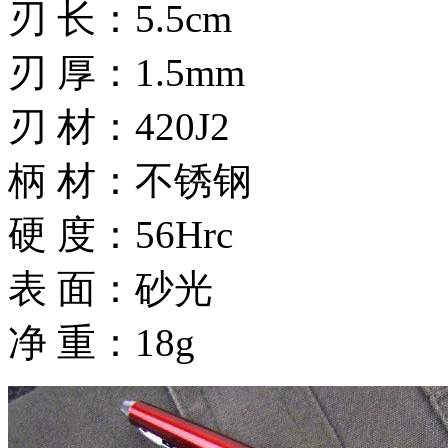
刃 长：5.5cm
刃 厚：1.5mm
刃 材：420J2
柄 材：不锈钢
硬 度：56Hrc
表 面：砂光
净 重：18g