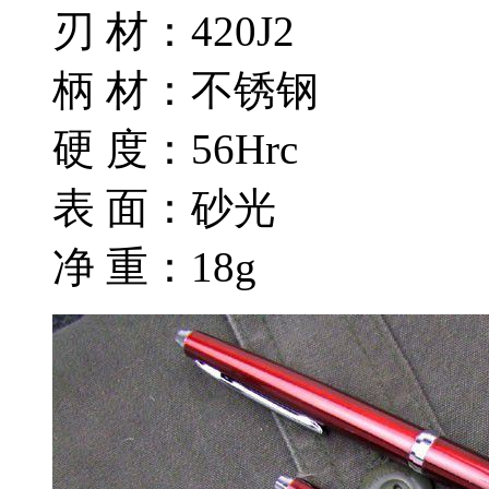
刃 材：420J2
柄 材：不锈钢
硬 度：56Hrc
表 面：砂光
净 重：18g