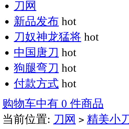
刀网
新品发布
hot
刀奴神龙猛将
hot
中国唐刀
hot
狗腿弯刀
hot
付款方式
hot
购物车中有 0 件商品
当前位置:
刀网
精美小
>