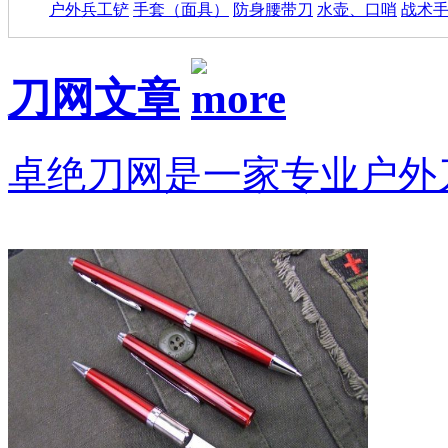
户外兵工铲
手套（面具）
防身腰带刀
水壶、口哨
战术
刀网文章
卓绝刀网是一家专业户外