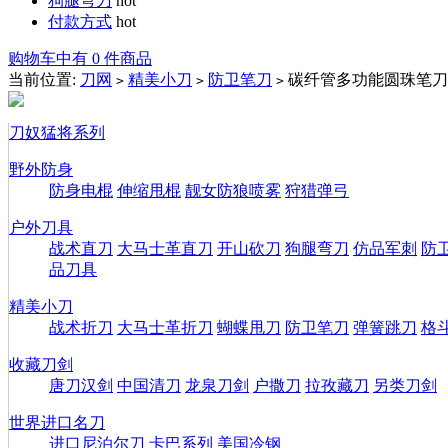
狗腿弯刀
hot
付款方式
hot
购物车中有 0 件商品
当前位置:
刀网
精美小刀
防卫笔刀
碳纤管多功能圆珠笔刀
>
>
>
刀奴猛将系列
野外防身
防身电棍
伸缩甩棍
靓女防狼喷雾
狩猎弹弓
户外刀具
战术直刀
大马士革直刀
开山砍刀
狗腿弯刀
仿品军刺
防
品刀具
精美小刀
战术折刀
大马士革折刀
蝴蝶甩刀
防卫笔刀
弹簧跳刀
格
收藏刀剑
唐刀汉剑
中国清刀
龙泉刀剑
户撒刀
拉孜藏刀
另类刀剑
世界进口名刀
进口尼泊尔刀
卡巴系列
美国冷钢