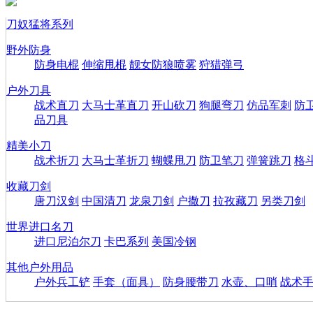
刀奴猛将系列
野外防身
防身电棍
伸缩甩棍
靓女防狼喷雾
狩猎弹弓
户外刀具
战术直刀
大马士革直刀
开山砍刀
狗腿弯刀
仿品军刺
防
品刀具
精美小刀
战术折刀
大马士革折刀
蝴蝶甩刀
防卫笔刀
弹簧跳刀
格
收藏刀剑
唐刀汉剑
中国清刀
龙泉刀剑
户撒刀
拉孜藏刀
另类刀剑
世界进口名刀
进口尼泊尔刀
卡巴系列
美国冷钢
其他户外用品
户外兵工铲
手套（面具）
防身腰带刀
水壶、口哨
战术