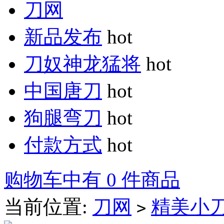
刀网
新品发布
hot
刀奴神龙猛将
hot
中国唐刀
hot
狗腿弯刀
hot
付款方式
hot
购物车中有 0 件商品
当前位置:
刀网
精美小
>