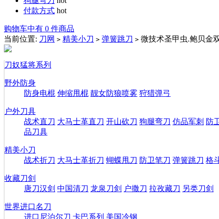
狗腿弯刀
hot
付款方式
hot
购物车中有 0 件商品
当前位置:
刀网
精美小刀
弹簧跳刀
微技术圣甲虫.鲍贝金
>
>
>
刀奴猛将系列
野外防身
防身电棍
伸缩甩棍
靓女防狼喷雾
狩猎弹弓
户外刀具
战术直刀
大马士革直刀
开山砍刀
狗腿弯刀
仿品军刺
防
品刀具
精美小刀
战术折刀
大马士革折刀
蝴蝶甩刀
防卫笔刀
弹簧跳刀
格
收藏刀剑
唐刀汉剑
中国清刀
龙泉刀剑
户撒刀
拉孜藏刀
另类刀剑
世界进口名刀
进口尼泊尔刀
卡巴系列
美国冷钢