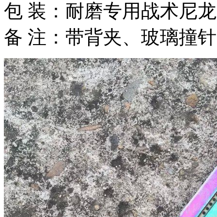
包 装：耐磨专用战术尼
备 注：带背夹、玻璃撞针