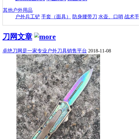
其他户外用品
户外兵工铲
手套（面具）
防身腰带刀
水壶、口哨
战术
刀网文章
卓绝刀网是一家专业户外刀具销售平台
2018-11-08