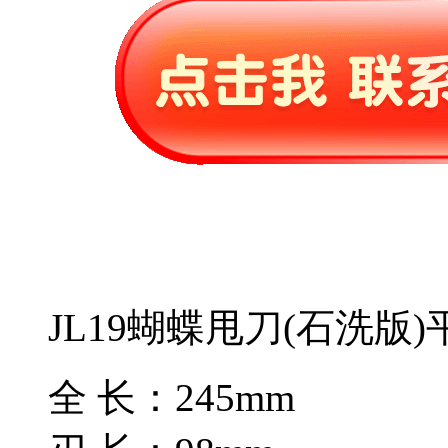
JL19蝴蝶甩刀(石洗版
全 长：245mm