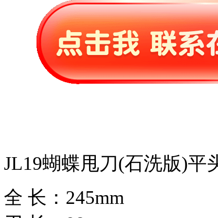
JL19蝴蝶甩刀(石洗版)
全 长：245mm