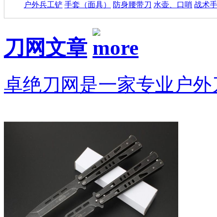
户外兵工铲
手套（面具）
防身腰带刀
水壶、口哨
战术
刀网文章
卓绝刀网是一家专业户外