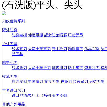
(石洗版)平头、尖头
刀奴猛将系列
野外防身
防身电棍
伸缩甩棍
靓女防狼喷雾
狩猎弹弓
户外刀具
战术直刀
大马士革直刀
开山砍刀
狗腿弯刀
仿品军刺
防
品刀具
精美小刀
战术折刀
大马士革折刀
蝴蝶甩刀
防卫笔刀
弹簧跳刀
格
收藏刀剑
唐刀汉剑
中国清刀
龙泉刀剑
户撒刀
拉孜藏刀
另类刀剑
世界进口名刀
进口尼泊尔刀
卡巴系列
美国冷钢
其他户外用品