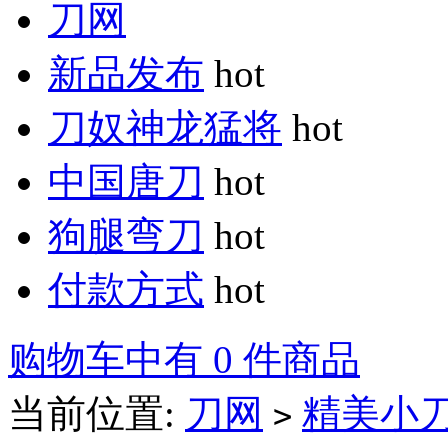
刀网
新品发布
hot
刀奴神龙猛将
hot
中国唐刀
hot
狗腿弯刀
hot
付款方式
hot
购物车中有 0 件商品
当前位置:
刀网
精美小
>