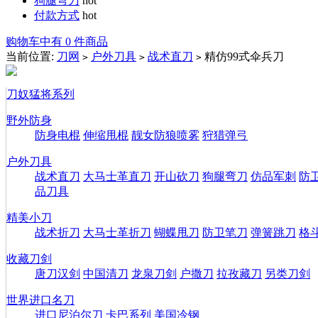
狗腿弯刀
hot
付款方式
hot
购物车中有 0 件商品
当前位置:
刀网
户外刀具
战术直刀
精仿99式伞兵刀
>
>
>
刀奴猛将系列
野外防身
防身电棍
伸缩甩棍
靓女防狼喷雾
狩猎弹弓
户外刀具
战术直刀
大马士革直刀
开山砍刀
狗腿弯刀
仿品军刺
防
品刀具
精美小刀
战术折刀
大马士革折刀
蝴蝶甩刀
防卫笔刀
弹簧跳刀
格
收藏刀剑
唐刀汉剑
中国清刀
龙泉刀剑
户撒刀
拉孜藏刀
另类刀剑
世界进口名刀
进口尼泊尔刀
卡巴系列
美国冷钢