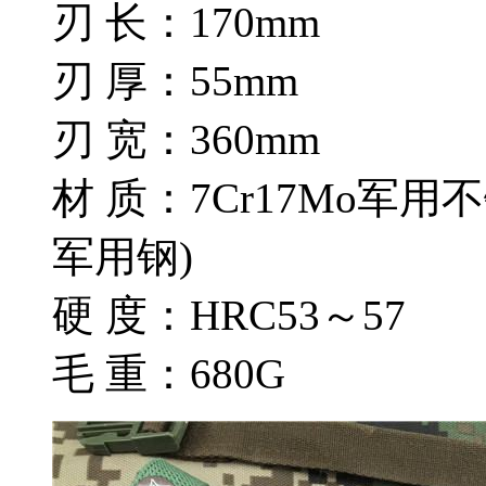
刃 长：170mm
刃 厚：55mm
刃 宽：360mm
材 质：7Cr17Mo军
军用钢)
硬 度：HRC53～57
毛 重：680G