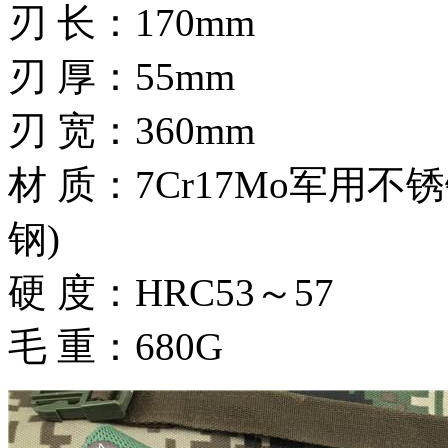
刃 长：170mm
刃 厚：55mm
刃 宽：360mm
材 质：7Cr17Mo军用
钢)
硬 度：HRC53～57
毛 重：680G