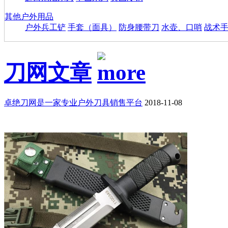
其他户外用品
户外兵工铲
手套（面具）
防身腰带刀
水壶、口哨
战术
刀网文章
卓绝刀网是一家专业户外刀具销售平台
2018-11-08