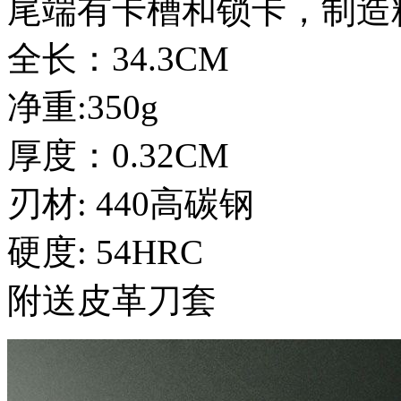
尾端有卡槽和锁卡，制造
全长：34.3CM
净重:350g
厚度：0.32CM
刃材: 440高碳钢
硬度: 54HRC
附送皮革刀套