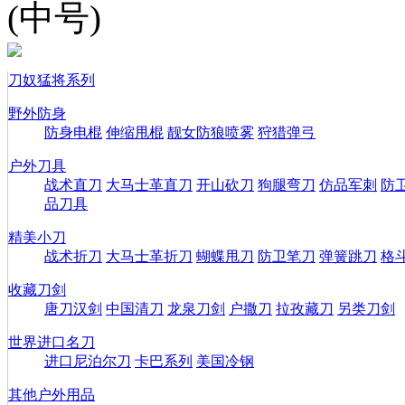
(中号)
刀奴猛将系列
野外防身
防身电棍
伸缩甩棍
靓女防狼喷雾
狩猎弹弓
户外刀具
战术直刀
大马士革直刀
开山砍刀
狗腿弯刀
仿品军刺
防
品刀具
精美小刀
战术折刀
大马士革折刀
蝴蝶甩刀
防卫笔刀
弹簧跳刀
格
收藏刀剑
唐刀汉剑
中国清刀
龙泉刀剑
户撒刀
拉孜藏刀
另类刀剑
世界进口名刀
进口尼泊尔刀
卡巴系列
美国冷钢
其他户外用品