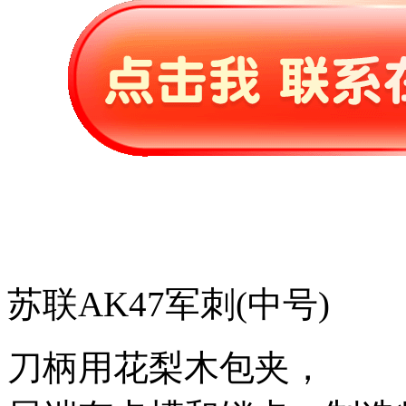
苏联AK47军刺(中号)
刀柄用花梨木包夹，