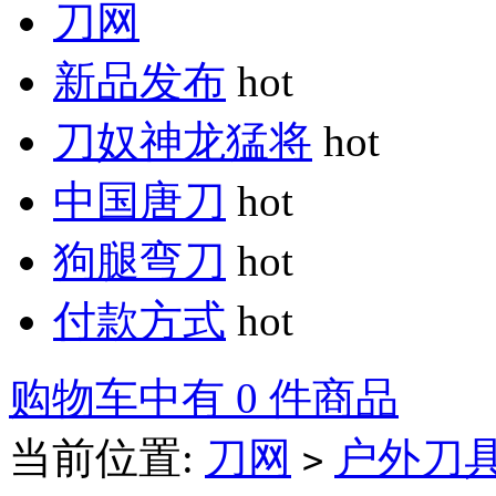
刀网
新品发布
hot
刀奴神龙猛将
hot
中国唐刀
hot
狗腿弯刀
hot
付款方式
hot
购物车中有 0 件商品
当前位置:
刀网
户外刀
>