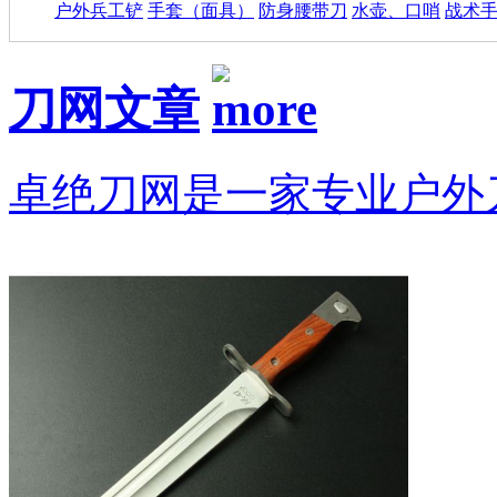
户外兵工铲
手套（面具）
防身腰带刀
水壶、口哨
战术
刀网文章
卓绝刀网是一家专业户外