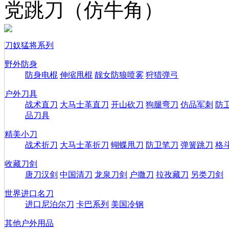
党跳刀（仿牛角）
刀奴猛将系列
野外防身
防身电棍
伸缩甩棍
靓女防狼喷雾
狩猎弹弓
户外刀具
战术直刀
大马士革直刀
开山砍刀
狗腿弯刀
仿品军刺
防
品刀具
精美小刀
战术折刀
大马士革折刀
蝴蝶甩刀
防卫笔刀
弹簧跳刀
格
收藏刀剑
唐刀汉剑
中国清刀
龙泉刀剑
户撒刀
拉孜藏刀
另类刀剑
世界进口名刀
进口尼泊尔刀
卡巴系列
美国冷钢
其他户外用品