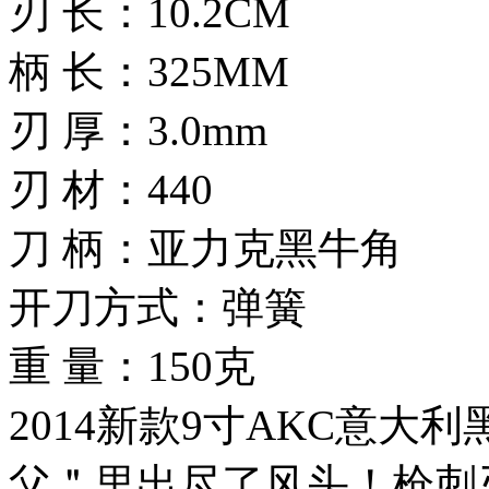
刃 长：10.2CM
柄 长：325MM
刃 厚：3.0mm
刃 材：440
刀 柄：亚力克黑牛角
开刀方式：弹簧
重 量：150克
2014新款9寸AKC意大
父＂里出尽了风头！枪刺