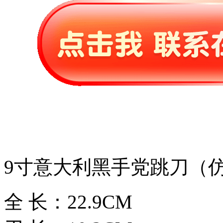
9寸意大利黑手党跳刀（
全 长：22.9CM