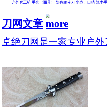
户外兵工铲
手套（面具）
防身腰带刀
水壶、口哨
战术
刀网文章
卓绝刀网是一家专业户外