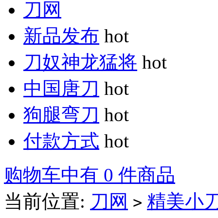
刀网
新品发布
hot
刀奴神龙猛将
hot
中国唐刀
hot
狗腿弯刀
hot
付款方式
hot
购物车中有 0 件商品
当前位置:
刀网
精美小
>