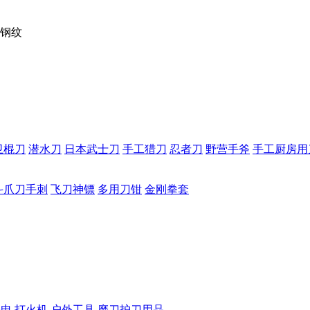
钢纹
卫棍刀
潜水刀
日本武士刀
手工猎刀
忍者刀
野营手斧
手工厨房用
斗爪刀手刺
飞刀神镖
多用刀钳
金刚拳套
手电
打火机
户外工具
磨刀护刀用品