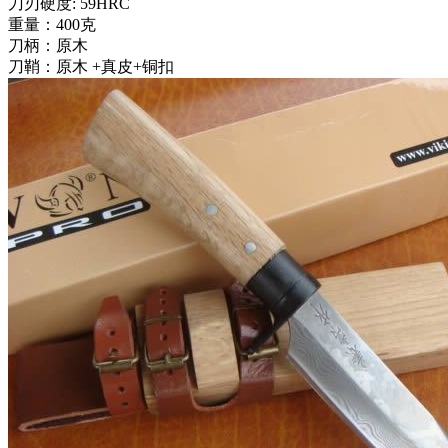
刀刃硬度: 59HRC
重量：400克
刀柄：原木
刀鞘：原木 +真皮+铜扣