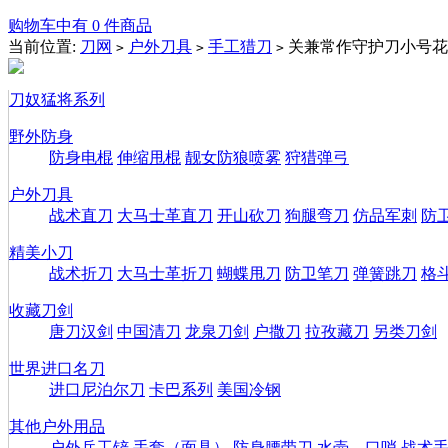
购物车中有 0 件商品
当前位置:
刀网
户外刀具
手工猎刀
关兼常作守护刀小号花
>
>
>
刀奴猛将系列
野外防身
防身电棍
伸缩甩棍
靓女防狼喷雾
狩猎弹弓
户外刀具
战术直刀
大马士革直刀
开山砍刀
狗腿弯刀
仿品军刺
防
精美小刀
战术折刀
大马士革折刀
蝴蝶甩刀
防卫笔刀
弹簧跳刀
格
收藏刀剑
唐刀汉剑
中国清刀
龙泉刀剑
户撒刀
拉孜藏刀
另类刀剑
世界进口名刀
进口尼泊尔刀
卡巴系列
美国冷钢
其他户外用品
户外兵工铲
手套（面具）
防身腰带刀
水壶、口哨
战术