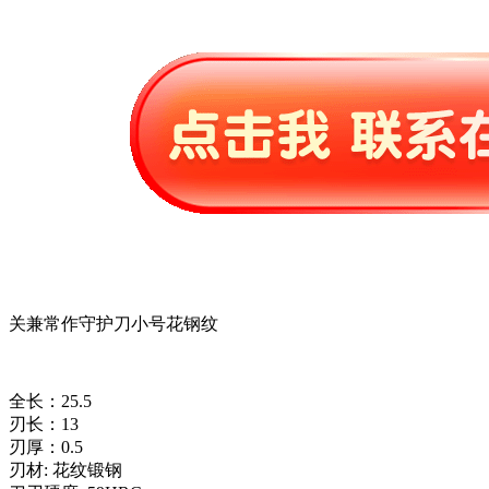
关兼常作守护刀小号花钢纹
全长：25.5
刃长：13
刃厚：0.5
刃材: 花纹锻钢