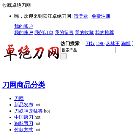
收藏卓绝刀网
|
嗨，欢迎来到阳江卓绝刀网!
请登录
|
免费注册
|
我的账户
我的账户
我的订单
我的留言
我的收藏
我的推荐
热门搜索
：
刀奴
D80
丛林王
狗腿
刀网商品分类
刀网
新品发布
hot
刀奴神龙猛将
hot
中国唐刀
hot
狗腿弯刀
hot
付款方式
hot