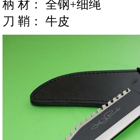
柄 材： 全钢+细绳
刀 鞘： 牛皮