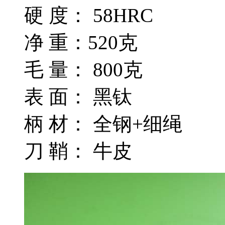
硬 度： 58HRC
净 重：520克
毛 量： 800克
表 面： 黑钛
柄 材： 全钢+细绳
刀 鞘： 牛皮