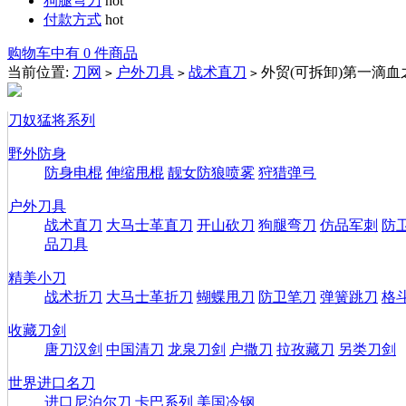
狗腿弯刀
hot
付款方式
hot
购物车中有 0 件商品
当前位置:
刀网
户外刀具
战术直刀
外贸(可拆卸)第一滴血
>
>
>
刀奴猛将系列
野外防身
防身电棍
伸缩甩棍
靓女防狼喷雾
狩猎弹弓
户外刀具
战术直刀
大马士革直刀
开山砍刀
狗腿弯刀
仿品军刺
防
品刀具
精美小刀
战术折刀
大马士革折刀
蝴蝶甩刀
防卫笔刀
弹簧跳刀
格
收藏刀剑
唐刀汉剑
中国清刀
龙泉刀剑
户撒刀
拉孜藏刀
另类刀剑
世界进口名刀
进口尼泊尔刀
卡巴系列
美国冷钢