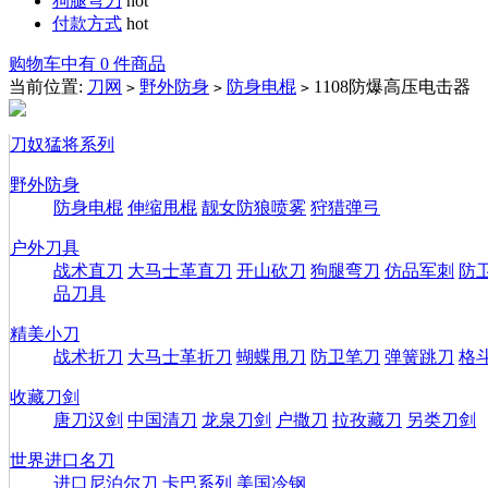
狗腿弯刀
hot
付款方式
hot
购物车中有 0 件商品
当前位置:
刀网
野外防身
防身电棍
1108防爆高压电击器
>
>
>
刀奴猛将系列
野外防身
防身电棍
伸缩甩棍
靓女防狼喷雾
狩猎弹弓
户外刀具
战术直刀
大马士革直刀
开山砍刀
狗腿弯刀
仿品军刺
防
品刀具
精美小刀
战术折刀
大马士革折刀
蝴蝶甩刀
防卫笔刀
弹簧跳刀
格
收藏刀剑
唐刀汉剑
中国清刀
龙泉刀剑
户撒刀
拉孜藏刀
另类刀剑
世界进口名刀
进口尼泊尔刀
卡巴系列
美国冷钢