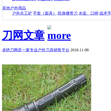
其他户外用品
户外兵工铲
手套（面具）
防身腰带刀
水壶、口哨
战术
刀网文章
卓绝刀网是一家专业户外刀具销售平台
2018-11-08