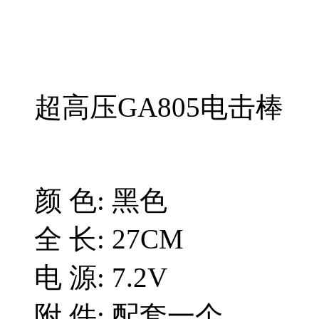
超高压GA805电击棒
颜 色: 黑色
全 长: 27CM
电 源: 7.2V
附 件: 配套一个