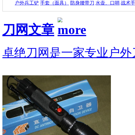
户外兵工铲
手套（面具）
防身腰带刀
水壶、口哨
战术
刀网文章
卓绝刀网是一家专业户外