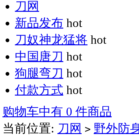
刀网
新品发布
hot
刀奴神龙猛将
hot
中国唐刀
hot
狗腿弯刀
hot
付款方式
hot
购物车中有 0 件商品
当前位置:
刀网
野外防
>