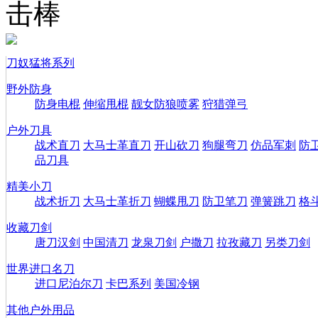
击棒
刀奴猛将系列
野外防身
防身电棍
伸缩甩棍
靓女防狼喷雾
狩猎弹弓
户外刀具
战术直刀
大马士革直刀
开山砍刀
狗腿弯刀
仿品军刺
防
品刀具
精美小刀
战术折刀
大马士革折刀
蝴蝶甩刀
防卫笔刀
弹簧跳刀
格
收藏刀剑
唐刀汉剑
中国清刀
龙泉刀剑
户撒刀
拉孜藏刀
另类刀剑
世界进口名刀
进口尼泊尔刀
卡巴系列
美国冷钢
其他户外用品