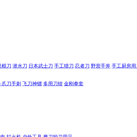
卫棍刀
潜水刀
日本武士刀
手工猎刀
忍者刀
野营手斧
手工厨房用
斗爪刀手刺
飞刀神镖
多用刀钳
金刚拳套
手电
打火机
户外工具
磨刀护刀用品