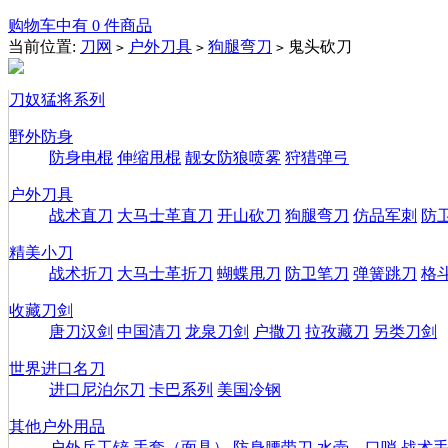
购物车中有 0 件商品
当前位置:
刀网
户外刀具
狗腿弯刀
鬼头砍刀
>
>
>
刀奴猛将系列
野外防身
防身电棍
伸缩甩棍
靓女防狼喷雾
狩猎弹弓
户外刀具
战术直刀
大马士革直刀
开山砍刀
狗腿弯刀
仿品军刺
防
精美小刀
战术折刀
大马士革折刀
蝴蝶甩刀
防卫笔刀
弹簧跳刀
格
收藏刀剑
唐刀汉剑
中国清刀
龙泉刀剑
户撒刀
拉孜藏刀
另类刀剑
世界进口名刀
进口尼泊尔刀
卡巴系列
美国冷钢
其他户外用品
户外兵工铲
手套（面具）
防身腰带刀
水壶、口哨
战术