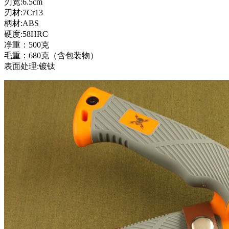
刃宽:6.5cm
刃材:7Cr13
柄材:ABS
硬度:58HRC
净重：500克
毛重：680克（含包装物）
表面处理:镀钛