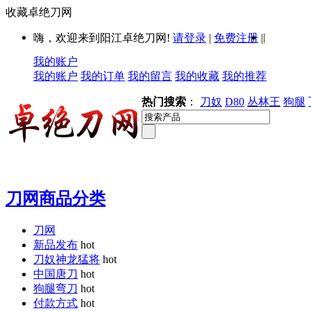
收藏卓绝刀网
|
嗨，欢迎来到阳江卓绝刀网!
请登录
|
免费注册
|
我的账户
我的账户
我的订单
我的留言
我的收藏
我的推荐
热门搜索
：
刀奴
D80
丛林王
狗腿
刀网商品分类
刀网
新品发布
hot
刀奴神龙猛将
hot
中国唐刀
hot
狗腿弯刀
hot
付款方式
hot