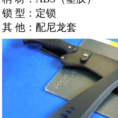
锁 型：定锁
其 他：配尼龙套