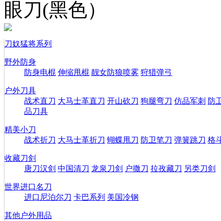
眼刀(黑色）
刀奴猛将系列
野外防身
防身电棍
伸缩甩棍
靓女防狼喷雾
狩猎弹弓
户外刀具
战术直刀
大马士革直刀
开山砍刀
狗腿弯刀
仿品军刺
防
品刀具
精美小刀
战术折刀
大马士革折刀
蝴蝶甩刀
防卫笔刀
弹簧跳刀
格
收藏刀剑
唐刀汉剑
中国清刀
龙泉刀剑
户撒刀
拉孜藏刀
另类刀剑
世界进口名刀
进口尼泊尔刀
卡巴系列
美国冷钢
其他户外用品