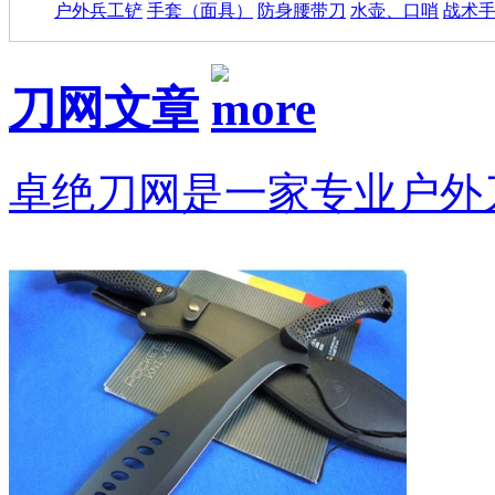
户外兵工铲
手套（面具）
防身腰带刀
水壶、口哨
战术
刀网文章
卓绝刀网是一家专业户外