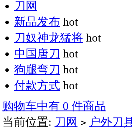
刀网
新品发布
hot
刀奴神龙猛将
hot
中国唐刀
hot
狗腿弯刀
hot
付款方式
hot
购物车中有 0 件商品
当前位置:
刀网
户外刀
>