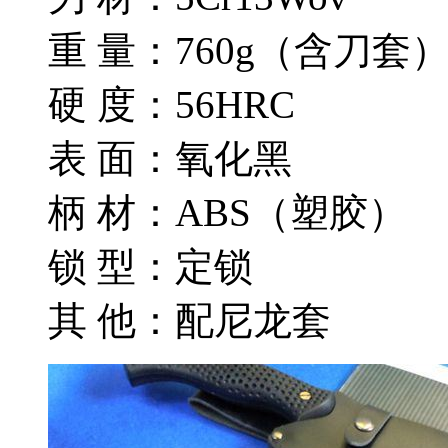
重 量：760g（含刀套
硬 度：56HRC
表 面：氧化黑
柄 材：ABS（塑胶）
锁 型：定锁
其 他：配尼龙套