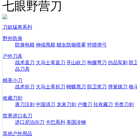
七眼野营刀
刀奴猛将系列
野外防身
防身电棍
伸缩甩棍
靓女防狼喷雾
狩猎弹弓
户外刀具
战术直刀
大马士革直刀
开山砍刀
狗腿弯刀
仿品军刺
防
品刀具
精美小刀
战术折刀
大马士革折刀
蝴蝶甩刀
防卫笔刀
弹簧跳刀
格
收藏刀剑
唐刀汉剑
中国清刀
龙泉刀剑
户撒刀
拉孜藏刀
另类刀剑
世界进口名刀
进口尼泊尔刀
卡巴系列
美国冷钢
其他户外用品