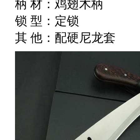
柄 材：鸡翅木柄
锁 型：定锁
其 他：配硬尼龙套