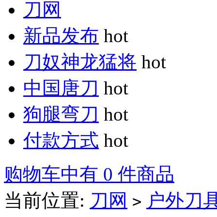
刀网
新品发布
hot
刀奴神龙猛将
hot
中国唐刀
hot
狗腿弯刀
hot
付款方式
hot
购物车中有 0 件商品
当前位置:
刀网
户外刀
>