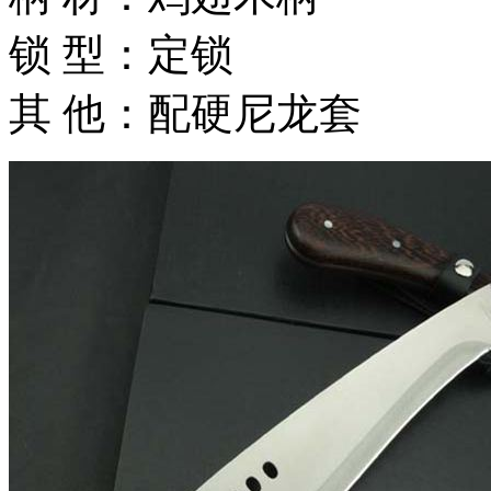
锁 型：定锁
其 他：配硬尼龙套