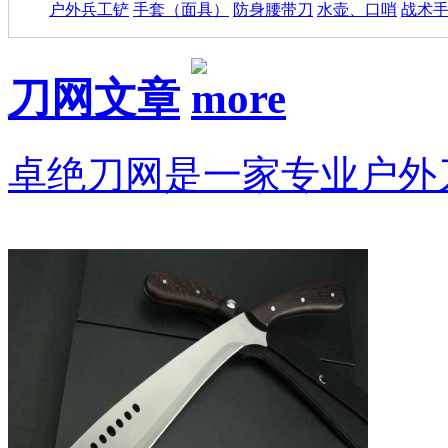
户外兵工铲
手套（面具）
防身腰带刀
水壶、口哨
战术
刀网文章
卓绝刀网是一家专业户外