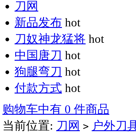
刀网
新品发布
hot
刀奴神龙猛将
hot
中国唐刀
hot
狗腿弯刀
hot
付款方式
hot
购物车中有 0 件商品
当前位置:
刀网
户外刀
>