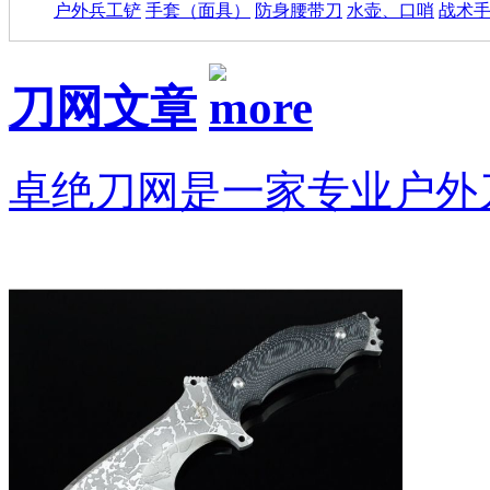
户外兵工铲
手套（面具）
防身腰带刀
水壶、口哨
战术
刀网文章
卓绝刀网是一家专业户外