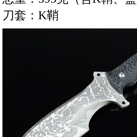
刀套：K鞘