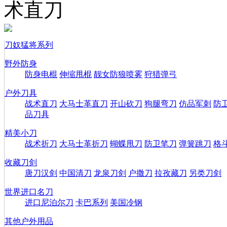
术直刀
刀奴猛将系列
野外防身
防身电棍
伸缩甩棍
靓女防狼喷雾
狩猎弹弓
户外刀具
战术直刀
大马士革直刀
开山砍刀
狗腿弯刀
仿品军刺
防
品刀具
精美小刀
战术折刀
大马士革折刀
蝴蝶甩刀
防卫笔刀
弹簧跳刀
格
收藏刀剑
唐刀汉剑
中国清刀
龙泉刀剑
户撒刀
拉孜藏刀
另类刀剑
世界进口名刀
进口尼泊尔刀
卡巴系列
美国冷钢
其他户外用品