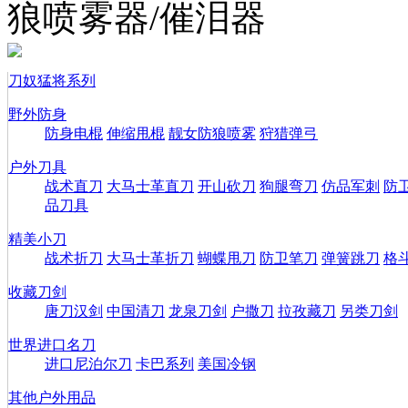
狼喷雾器/催泪器
刀奴猛将系列
野外防身
防身电棍
伸缩甩棍
靓女防狼喷雾
狩猎弹弓
户外刀具
战术直刀
大马士革直刀
开山砍刀
狗腿弯刀
仿品军刺
防
品刀具
精美小刀
战术折刀
大马士革折刀
蝴蝶甩刀
防卫笔刀
弹簧跳刀
格
收藏刀剑
唐刀汉剑
中国清刀
龙泉刀剑
户撒刀
拉孜藏刀
另类刀剑
世界进口名刀
进口尼泊尔刀
卡巴系列
美国冷钢
其他户外用品