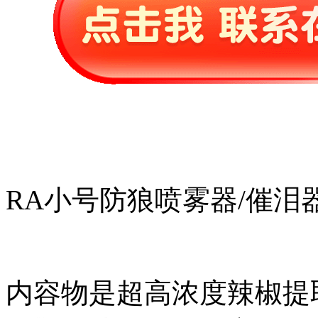
RA小号防狼喷雾器/催泪
内容物是超高浓度辣椒提