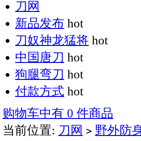
刀网
新品发布
hot
刀奴神龙猛将
hot
中国唐刀
hot
狗腿弯刀
hot
付款方式
hot
购物车中有 0 件商品
当前位置:
刀网
野外防
>