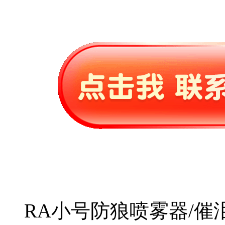
RA小号防狼喷雾器/催