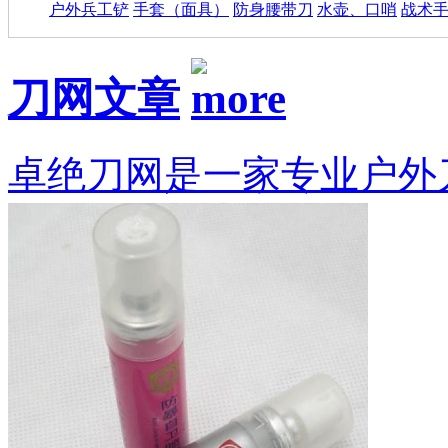
户外兵工铲
手套（面具）
防身腰带刀
水壶、口哨
战术
刀网文章
卓绝刀网是一家专业户外