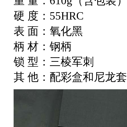
重 量：610g（含包装
硬 度：55HRC
表 面：氧化黑
柄 材：钢柄
锁 型：三棱军刺
其 他：配彩盒和尼龙套