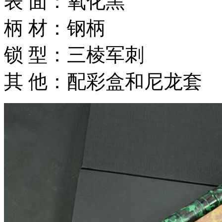
表 面：氧化黑
柄 材：钢柄
锁 型：三棱军刺
其 他：配彩盒和尼龙套