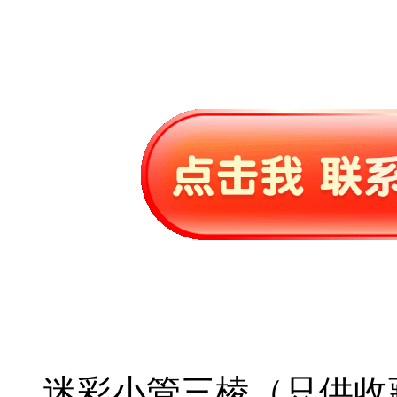
迷彩小管三棱（只供收