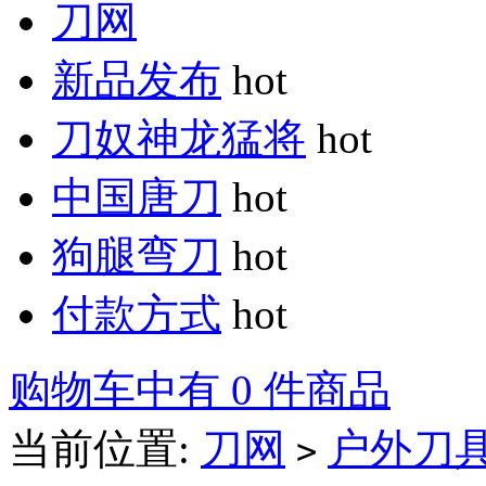
刀网
新品发布
hot
刀奴神龙猛将
hot
中国唐刀
hot
狗腿弯刀
hot
付款方式
hot
购物车中有 0 件商品
当前位置:
刀网
户外刀
>