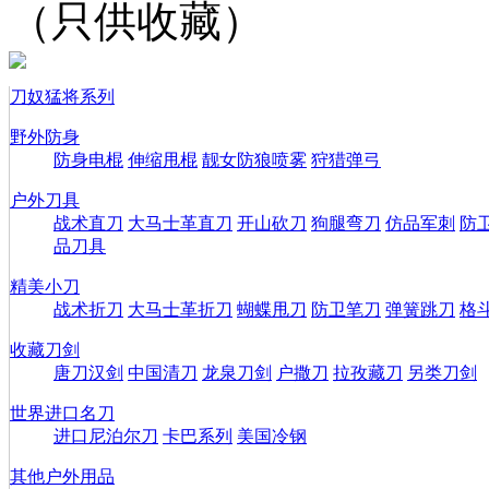
（只供收藏）
刀奴猛将系列
野外防身
防身电棍
伸缩甩棍
靓女防狼喷雾
狩猎弹弓
户外刀具
战术直刀
大马士革直刀
开山砍刀
狗腿弯刀
仿品军刺
防
品刀具
精美小刀
战术折刀
大马士革折刀
蝴蝶甩刀
防卫笔刀
弹簧跳刀
格
收藏刀剑
唐刀汉剑
中国清刀
龙泉刀剑
户撒刀
拉孜藏刀
另类刀剑
世界进口名刀
进口尼泊尔刀
卡巴系列
美国冷钢
其他户外用品