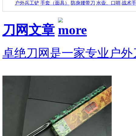
户外兵工铲
手套（面具）
防身腰带刀
水壶、口哨
战术
刀网文章
卓绝刀网是一家专业户外