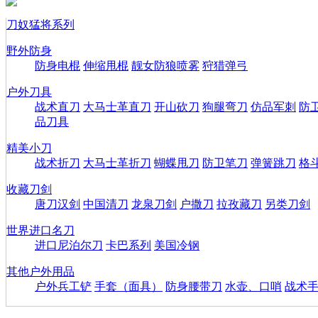
刀奴猛将系列
野外防身
防身电棍
伸缩甩棍
靓女防狼喷雾
狩猎弹弓
户外刀具
战术直刀
大马士革直刀
开山砍刀
狗腿弯刀
仿品军刺
防
品刀具
精美小刀
战术折刀
大马士革折刀
蝴蝶甩刀
防卫笔刀
弹簧跳刀
格
收藏刀剑
唐刀汉剑
中国清刀
龙泉刀剑
户撒刀
拉孜藏刀
另类刀剑
世界进口名刀
进口尼泊尔刀
卡巴系列
美国冷钢
其他户外用品
户外兵工铲
手套（面具）
防身腰带刀
水壶、口哨
战术