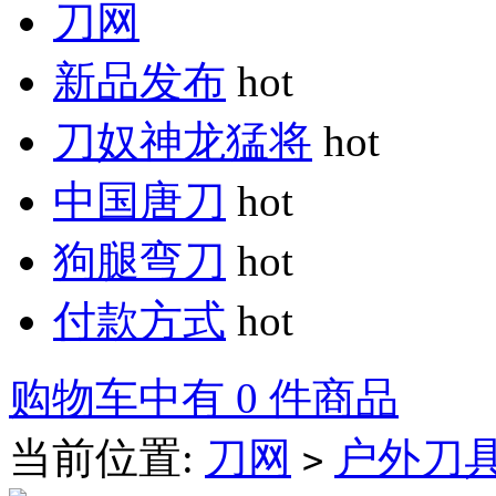
刀网
新品发布
hot
刀奴神龙猛将
hot
中国唐刀
hot
狗腿弯刀
hot
付款方式
hot
购物车中有 0 件商品
当前位置:
刀网
户外刀
>